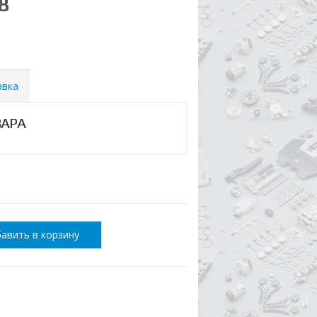
8
авка
ВАРА
авить в корзину