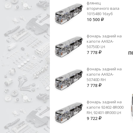
флянец
вторичного вала
1015480 16зуб
10 500
фонарь задний на
капоте AA92A-
50750D LH
7 778
П
фонарь задний на
капоте AA92A-
50740D RH
7 778
фонарь задний на
капоте 92402-8R000
RH, 92401-8R000 LH
9 722