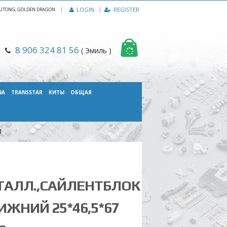
|
LOGIN
REGISTER
, YUTONG, GOLDEN DRAGON
8 906 324 81 56
( Эмиль )
NA
TRANSSTAR
КИТЫ
ОБЩАЯ
8
ТАЛЛ.,САЙЛЕНТБЛОК
ИЖНИЙ 25*46,5*67