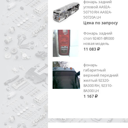
фонарь задний
ГАЙКА СТУПИЦЫ ПЕРЕД 31*50*24
угловой AA92A-
50710 RH AA92A-
875
50720A LH
Цена по запросу
Добавить в корзину
Фонарь задний
стоп 92401-8R000
новая модель
11 083
фонарь
габаритный
верхний передний
желтый 92320-
8A300 RH, 92310-
8А300 LH
1 167