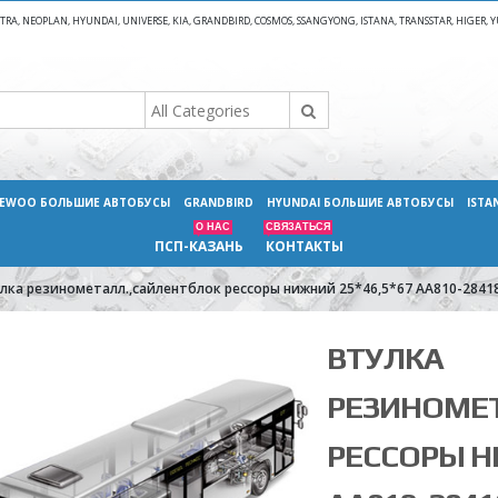
A, NEOPLAN, HYUNDAI, UNIVERSE, KIA, GRANDBIRD, COSMOS, SSANGYONG, ISTANA, TRANSSTAR, HIGER
EWOO БОЛЬШИЕ АВТОБУСЫ
GRANDBIRD
HYUNDAI БОЛЬШИЕ АВТОБУСЫ
ISTA
О НАС
СВЯЗАТЬСЯ
ПСП-КАЗАНЬ
КОНТАКТЫ
лка резинометалл.,сайлентблок рессоры нижний 25*46,5*67 AA810-2841
ВТУЛКА
РЕЗИНОМЕ
РЕССОРЫ Н