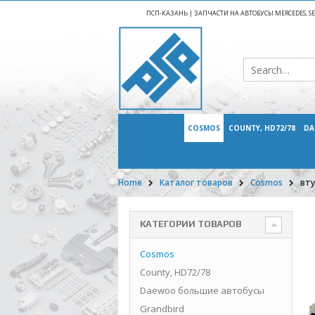
ПСП-КАЗАНЬ | ЗАПЧАСТИ НА АВТОБУСЫ MERCEDES, SETR
COSMOS
COUNTY, HD72/78
DA
Home
Каталог товаров
Cosmos
вту
КАТЕГОРИИ ТОВАРОВ
Cosmos
County, HD72/78
Daewoo большие автобусы
Grandbird