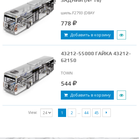
ЗАДНИЙ (№ 16)
шиль.F2793 (D8AY
778
Добавить в корзину
43212-55000 ГАЙКА 43212-
62150
TOWN
544
Добавить в корзину
…
View:
1
2
44
45