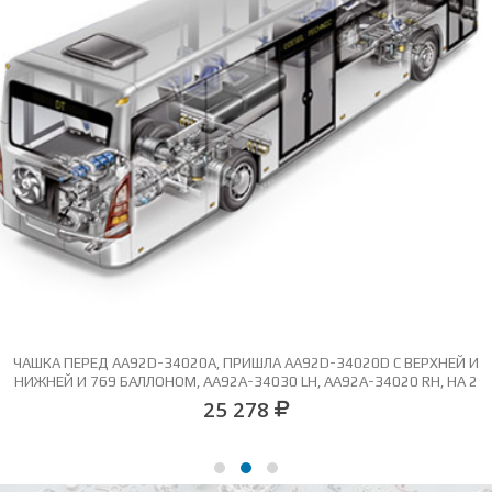
ЧАШКА ПЕРЕД AA92D-34020A, ПРИШЛА AA92D-34020D С ВЕРХНЕЙ И
НИЖНЕЙ И 769 БАЛЛОНОМ, AA92A-34030 LH, AA92A-34020 RH, НА 2
БОЛТАХ
25 278