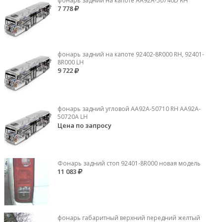
фонарь задний на капоте AA92A-50740D RH
7 778
фонарь задний на капоте 92402-8R000 RH, 92401-
8R000 LH
9 722
фонарь задний угловой AA92A-50710 RH AA92A-
50720A LH
Цена по запросу
Фонарь задний стоп 92401-8R000 новая модель
11 083
фонарь габаритный верхний передний желтый