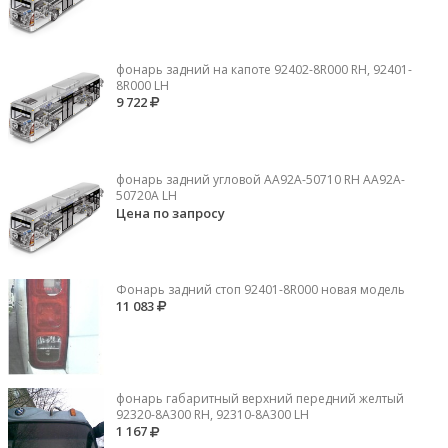
фонарь задний на капоте 92402-8R000 RH, 92401-
8R000 LH
9 722
фонарь задний угловой AA92A-50710 RH AA92A-
50720A LH
Цена по запросу
Фонарь задний стоп 92401-8R000 новая модель
11 083
фонарь габаритный верхний передний желтый
92320-8A300 RH, 92310-8А300 LH
1 167