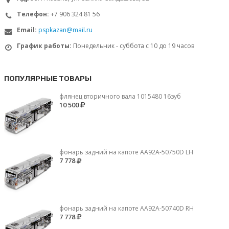
Телефон:
+7 906 324 81 56
Email:
pspkazan@mail.ru
График работы:
Понедельник - суббота с 10 до 19 часов
ПОПУЛЯРНЫЕ ТОВАРЫ
флянец вторичного вала 1015480 16зуб
10 500
фонарь задний на капоте AA92A-50750D LH
7 778
фонарь задний на капоте AA92A-50740D RH
7 778