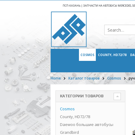
ПСП-КАЗАНЬ | ЗАПЧАСТИ НА АВТОБУСЫ MERCEDES, SETR
COSMOS
COUNTY, HD72/78
DA
Home
Каталог товаров
Cosmos
руч
КАТЕГОРИИ ТОВАРОВ
Cosmos
County, HD72/78
Daewoo большие автобусы
Grandbird