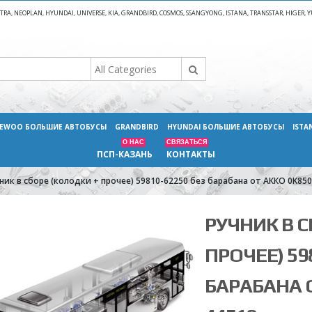
A, NEOPLAN, HYUNDAI, UNIVERSE, KIA, GRANDBIRD, COSMOS, SSANGYONG, ISTANA, TRANSSTAR, HIGER
EWOO БОЛЬШИЕ АВТОБУСЫ
GRANDBIRD
HYUNDAI БОЛЬШИЕ АВТОБУСЫ
ISTA
О НАС
СВЯЗАТЬСЯ
ПСП-КАЗАНЬ
КОНТАКТЫ
ник в сборе (колодки + прочее) 59810-62250 без барабана от АККО 0K85
РУЧНИК В С
ПРОЧЕЕ) 59
БАРАБАНА О