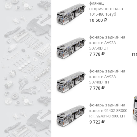
флянец
вторичного вала
1015480 16зуб
10 500
фонарь задний на
капоте AA92A-
50750D LH
7 778
П
фонарь задний на
капоте AA92A-
50740D RH
7 778
фонарь задний на
капоте 92402-8R000
RH, 92401-8R000 LH
9 722