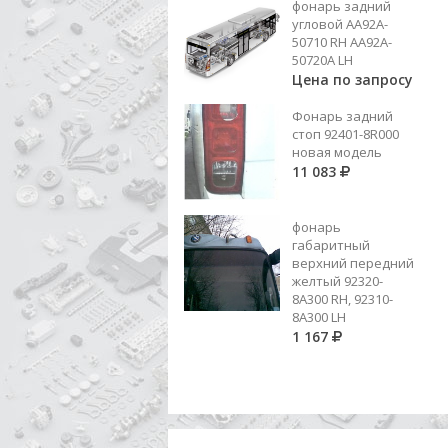
фонарь задний
БАМПЕР ЗАД ЦЕНТР ЧАСТЬ
угловой AA92A-
50710 RH AA92A-
8 750
50720A LH
Цена по запросу
Добавить в корзину
Фонарь задний
стоп 92401-8R000
новая модель
11 083
фонарь
габаритный
верхний передний
желтый 92320-
8A300 RH, 92310-
8А300 LH
1 167