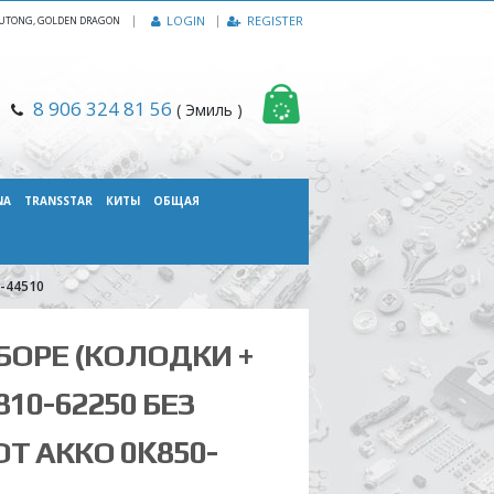
|
LOGIN
REGISTER
, YUTONG, GOLDEN DRAGON
8 906 324 81 56
( Эмиль )
NA
TRANSSTAR
КИТЫ
ОБЩАЯ
0-44510
БОРЕ (КОЛОДКИ +
810-62250 БЕЗ
Т АККО 0K850-