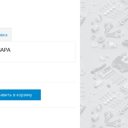
авка
ВАРА
авить в корзину