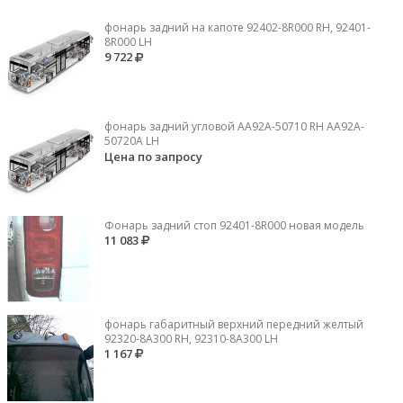
фонарь задний на капоте 92402-8R000 RH, 92401-
8R000 LH
9 722
фонарь задний угловой AA92A-50710 RH AA92A-
50720A LH
Цена по запросу
Фонарь задний стоп 92401-8R000 новая модель
11 083
фонарь габаритный верхний передний желтый
92320-8A300 RH, 92310-8А300 LH
1 167