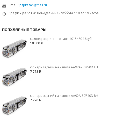
Email:
pspkazan@mail.ru
График работы:
Понедельник - суббота с 10 до 19 часов
ПОПУЛЯРНЫЕ ТОВАРЫ
флянец вторичного вала 1015480 16зуб
10 500
фонарь задний на капоте AA92A-50750D LH
7 778
фонарь задний на капоте AA92A-50740D RH
7 778