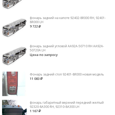
фонарь задний на капоте 92402-8R000 RH, 92401-
8R000 LH
9 722
фонарь задний угловой AA92A-50710 RH AA92A-
50720A LH
Цена по запросу
Фонарь задний стоп 92401-8R000 новая модель
11 083
фонарь габаритный верхний передний желтый
92320-8A300 RH, 92310-8А300 LH
1 167