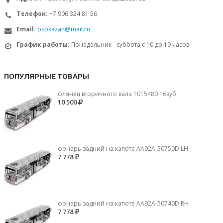
Телефон:
+7 906 324 81 56
Email:
pspkazan@mail.ru
График работы:
Понедельник - суббота с 10 до 19 часов
ПОПУЛЯРНЫЕ ТОВАРЫ
флянец вторичного вала 1015480 16зуб
10 500
фонарь задний на капоте AA92A-50750D LH
7 778
фонарь задний на капоте AA92A-50740D RH
7 778