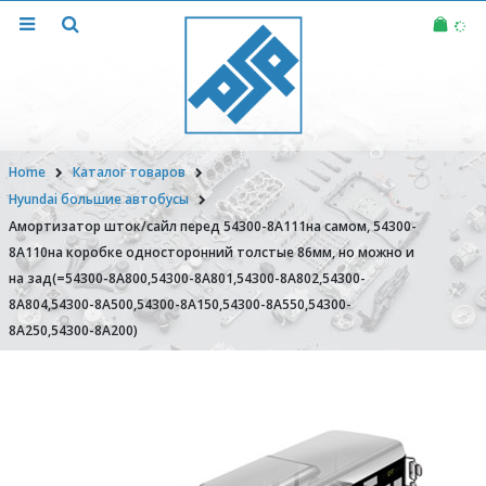
Home
Каталог товаров
Hyundai большие автобусы
Амортизатор шток/сайл перед 54300-8A111на самом, 54300-
8A110на коробке односторонний толстые 86мм, но можно и
на зад(=54300-8A800,54300-8A801,54300-8A802,54300-
8A804,54300-8A500,54300-8A150,54300-8A550,54300-
8A250,54300-8A200)