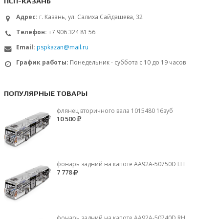
ПСП-КАЗАНЬ
Адрес:
г. Казань, ул. Салиха Сайдашева, 32
Телефон:
+7 906 324 81 56
Email:
pspkazan@mail.ru
График работы:
Понедельник - суббота с 10 до 19 часов
ПОПУЛЯРНЫЕ ТОВАРЫ
флянец вторичного вала 1015480 16зуб
10 500
фонарь задний на капоте AA92A-50750D LH
7 778
фонарь задний на капоте AA92A-50740D RH