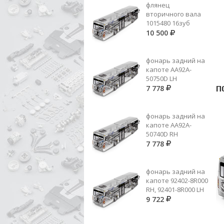
флянец
вторичного вала
1015480 16зуб
10 500
фонарь задний на
капоте AA92A-
50750D LH
7 778
П
фонарь задний на
капоте AA92A-
50740D RH
7 778
фонарь задний на
капоте 92402-8R000
RH, 92401-8R000 LH
9 722