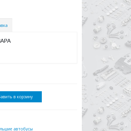
авка
ВАРА
авить в корзину
ольшие автобусы