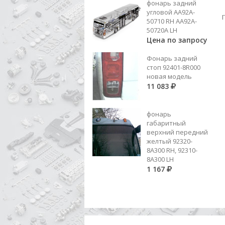
фонарь задний
АМОРТИЗАТОР САЙЛ/САЙЛ
угловой AA92A-
ЗАДНИЙ 55300-57550, 55300-
50710 RH AA92A-
55052=55300-55051, СЖ.393/
5
7 583
50720A LH
РАЗЖ.590
Цена по запросу
Добавить в корзину
Фонарь задний
стоп 92401-8R000
новая модель
11 083
фонарь
габаритный
верхний передний
желтый 92320-
8A300 RH, 92310-
8А300 LH
1 167