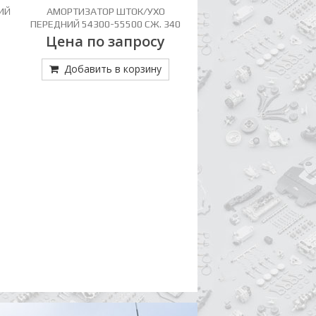
ИЙ
АМОРТИЗАТОР ШТОК/УХО
АМОРТИЗАТОР ШТОК/УХ
ПЕРЕДНИЙ 54300-55500 СЖ. 340
54300-55052 СЖ.366/
РАЗЖ.580
Цена по запросу
7 583
Добавить в корзину
Добавить в кор