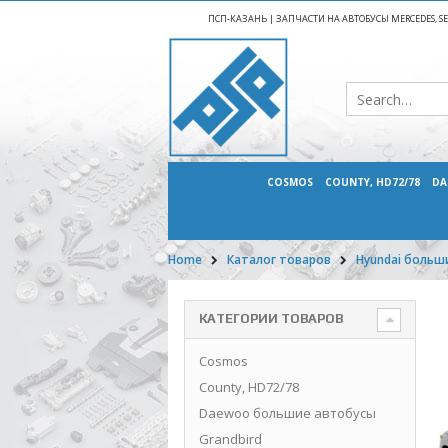
ПСП-КАЗАНЬ | ЗАПЧАСТИ НА АВТОБУСЫ MERCEDES, SETR
COSMOS
COUNTY, HD72/78
DA
Home
Каталог товаров
Hyundai больш
КАТЕГОРИИ ТОВАРОВ
Cosmos
County, HD72/78
Daewoo большие автобусы
Grandbird