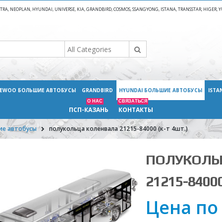
A, NEOPLAN, HYUNDAI, UNIVERSE, KIA, GRANDBIRD, COSMOS, SSANGYONG, ISTANA, TRANSSTAR, HIGER
EWOO БОЛЬШИЕ АВТОБУСЫ
GRANDBIRD
HYUNDAI БОЛЬШИЕ АВТОБУСЫ
ISTA
О НАС
СВЯЗАТЬСЯ
ПСП-КАЗАНЬ
КОНТАКТЫ
ие автобусы
полукольца коленвала 21215-84000 (к-т 4шт.)
ПОЛУКОЛЬ
21215-84000
Цена по