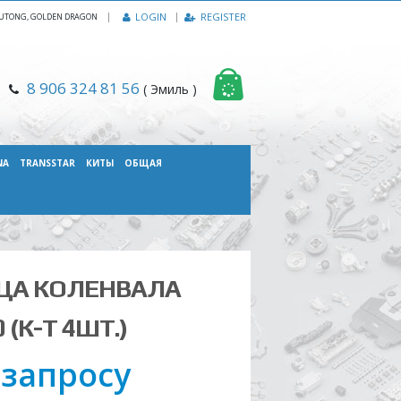
|
LOGIN
REGISTER
, YUTONG, GOLDEN DRAGON
8 906 324 81 56
( Эмиль )
NA
TRANSSTAR
КИТЫ
ОБЩАЯ
ЦА КОЛЕНВАЛА
 (К-Т 4ШТ.)
 запросу