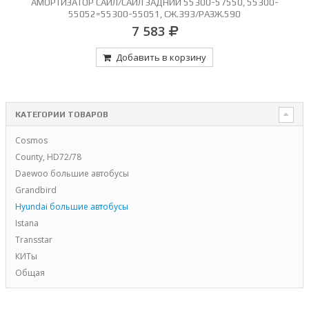
АМОРТИЗАТОР САЙЛ/САЙЛ ЗАДНИЙ 55300-57550, 55300-
55052=55300-55051, СЖ.393/РАЗЖ.590
7 583
Добавить в корзину
КАТЕГОРИИ ТОВАРОВ
Cosmos
County, HD72/78
Daewoo большие автобусы
Grandbird
Hyundai большие автобусы
Istana
Transstar
КИТы
Общая