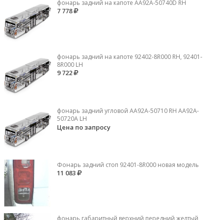
фонарь задний на капоте AA92A-50740D RH
7 778
фонарь задний на капоте 92402-8R000 RH, 92401-
8R000 LH
9 722
фонарь задний угловой AA92A-50710 RH AA92A-
50720A LH
Цена по запросу
Фонарь задний стоп 92401-8R000 новая модель
11 083
фонарь габаритный верхний передний желтый