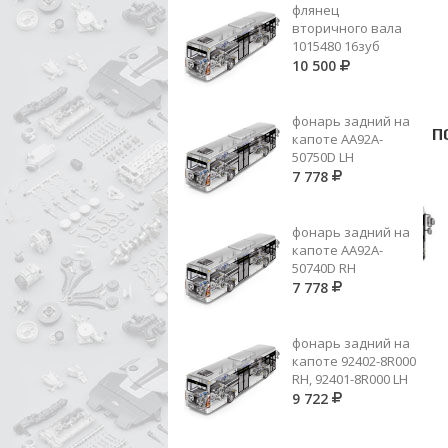
флянец
вторичного вала
1015480 16зуб
10 500
фонарь задний на
П
капоте AA92A-
50750D LH
7 778
фонарь задний на
капоте AA92A-
50740D RH
7 778
фонарь задний на
капоте 92402-8R000
RH, 92401-8R000 LH
9 722
АМОРТИЗАТОР УХО/УХО ЗАД
55300-8D700