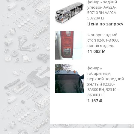
фонарь задний
7 583
угловой AA92A-
50710 RH AA92A-
Добавить в корзину
50720A LH
Цена по запросу
Фонарь задний
стоп 92401-8R000
новая модель
11 083
фонарь
габаритный
верхний передний
желтый 92320-
8A300 RH, 92310-
8А300 LH
1 167