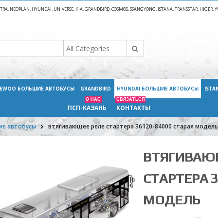
A, NEOPLAN, HYUNDAI, UNIVERSE, KIA, GRANDBIRD, COSMOS, SSANGYONG, ISTANA, TRANSSTAR, HIGER
EWOO БОЛЬШИЕ АВТОБУСЫ
GRANDBIRD
HYUNDAI БОЛЬШИЕ АВТОБУСЫ
ISTA
О НАС
СВЯЗАТЬСЯ
ПСП-КАЗАНЬ
КОНТАКТЫ
ие автобусы
втягивающее реле стартера 36120-84000 старая модель
ВТЯГИВАЮ
СТАРТЕРА 3
МОДЕЛЬ