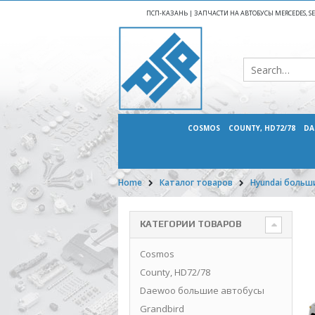
ПСП-КАЗАНЬ | ЗАПЧАСТИ НА АВТОБУСЫ MERCEDES, SETR
COSMOS
COUNTY, HD72/78
DA
Home
Каталог товаров
Hyundai больш
КАТЕГОРИИ ТОВАРОВ
Cosmos
County, HD72/78
Daewoo большие автобусы
Grandbird