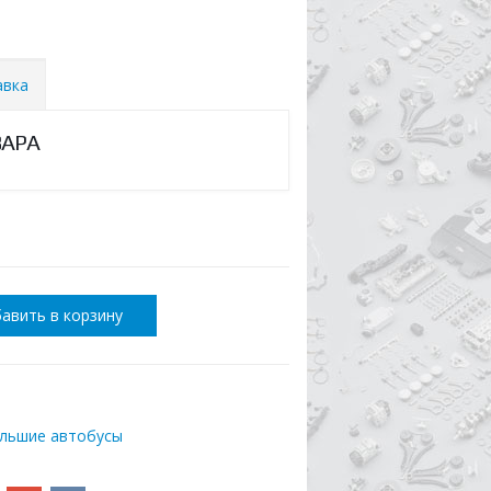
авка
ВАРА
авить в корзину
ольшие автобусы