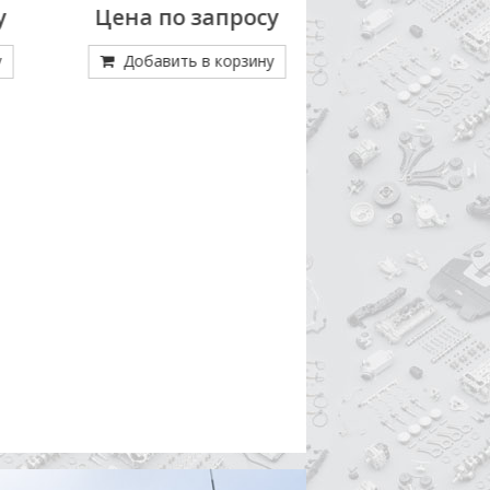
РАЗЖ60,5
55052=55300-55051, 
Цена по запросу
7 583
РАЗЖ.590
Добавить в корзину
Добавить в кор