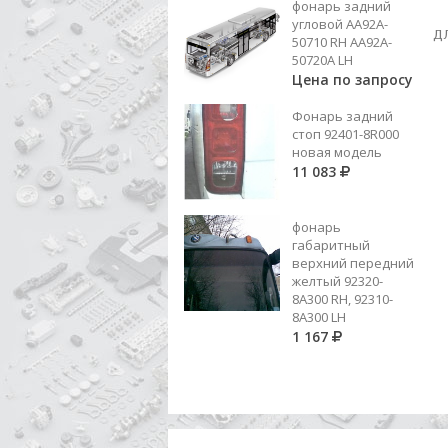
фонарь задний
АМОРТИЗАТОР УХО/УХО ПЕРЕДНИЙ
угловой AA92A-
55300-83400, 54300-8A810,
Д
50710 RH AA92A-
СЖ.370 РАЗЖ.630
Цена по запросу
50720A LH
Цена по запросу
Добавить в корзину
Фонарь задний
стоп 92401-8R000
новая модель
11 083
фонарь
габаритный
верхний передний
желтый 92320-
8A300 RH, 92310-
8А300 LH
1 167