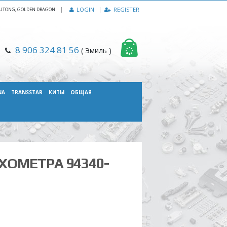
|
LOGIN
REGISTER
, YUTONG, GOLDEN DRAGON
8 906 324 81 56
( Эмиль )
NA
TRANSSTAR
КИТЫ
ОБЩАЯ
ХОМЕТРА 94340-