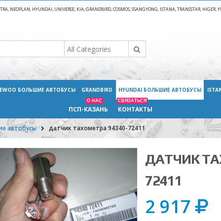
A, NEOPLAN, HYUNDAI, UNIVERSE, KIA, GRANDBIRD, COSMOS, SSANGYONG, ISTANA, TRANSSTAR, HIGER
EWOO БОЛЬШИЕ АВТОБУСЫ
GRANDBIRD
HYUNDAI БОЛЬШИЕ АВТОБУСЫ
ISTA
О НАС
СВЯЗАТЬСЯ
ПСП-КАЗАНЬ
КОНТАКТЫ
ие автобусы
датчик тахометра 94340-72411
ДАТЧИК ТА
72411
2 917