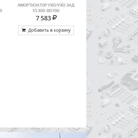
АМОРТИЗАТОР УХО/УХО ЗАД
АМОРТИЗАТОР ШТОК/Ш
0
55300-8D700
ТОЛСТЫЙ 55300-8
7 583
6 806
Добавить в корзину
Добавить в кор