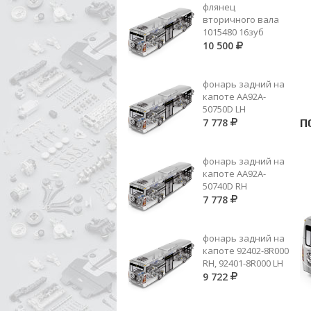
флянец
вторичного вала
1015480 16зуб
10 500
фонарь задний на
капоте AA92A-
50750D LH
7 778
П
фонарь задний на
капоте AA92A-
50740D RH
7 778
фонарь задний на
капоте 92402-8R000
RH, 92401-8R000 LH
9 722