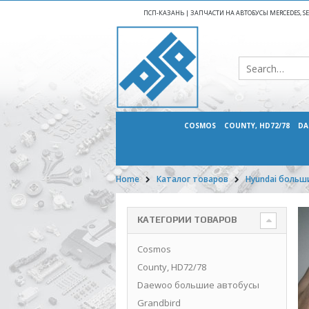
ПСП-КАЗАНЬ | ЗАПЧАСТИ НА АВТОБУСЫ MERCEDES, SETR
COSMOS
COUNTY, HD72/78
DA
Home
Каталог товаров
Hyundai больш
КАТЕГОРИИ ТОВАРОВ
Cosmos
County, HD72/78
Daewoo большие автобусы
Grandbird