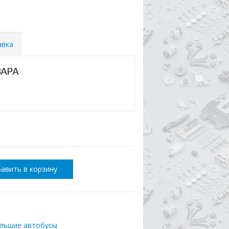
авка
ВАРА
авить в корзину
ольшие автобусы