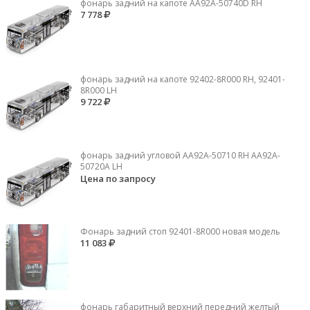
фонарь задний на капоте AA92A-50740D RH
7 778
фонарь задний на капоте 92402-8R000 RH, 92401-
8R000 LH
9 722
фонарь задний угловой AA92A-50710 RH AA92A-
50720A LH
Цена по запросу
Фонарь задний стоп 92401-8R000 новая модель
11 083
фонарь габаритный верхний передний желтый