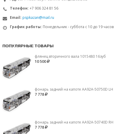
Телефон:
+7 906 324 81 56
Email:
pspkazan@mail.ru
График работы:
Понедельник - суббота с 10 до 19 часов
ПОПУЛЯРНЫЕ ТОВАРЫ
флянец вторичного вала 1015480 16зуб
10 500
фонарь задний на капоте AA92A-50750D LH
7 778
фонарь задний на капоте AA92A-50740D RH
7 778