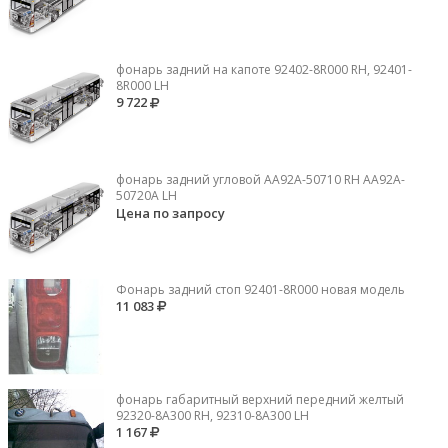
фонарь задний на капоте 92402-8R000 RH, 92401-
8R000 LH
9 722
фонарь задний угловой AA92A-50710 RH AA92A-
50720A LH
Цена по запросу
Фонарь задний стоп 92401-8R000 новая модель
11 083
фонарь габаритный верхний передний желтый
92320-8A300 RH, 92310-8А300 LH
1 167