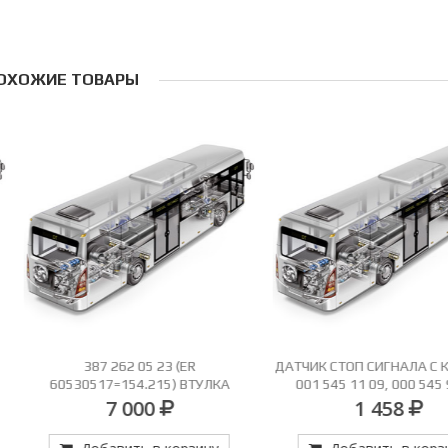
ОХОЖИЕ ТОВАРЫ
387 262 05 23 (ER
ДАТЧИК СТОП СИГНАЛА С КНОПК
60530517=154.215) ВТУЛКА
001 545 11 09, 000 545 90 09
ОЛЬЗЯЩАЯ 3-4 ПЕР.60З.=387 262
TRUCKTEC 01.42.074
7 000
1 458
15 23 (60530811)