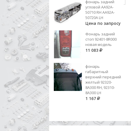
Добавить в корзину
фонарь задний
угловой AA92A-
50710 RH AA92A-
50720A LH
Цена по запросу
Фонарь задний
стоп 92401-8R000
новая модель
11 083
фонарь
габаритный
верхний передний
желтый 92320-
8A300 RH, 92310-
8А300 LH
1 167