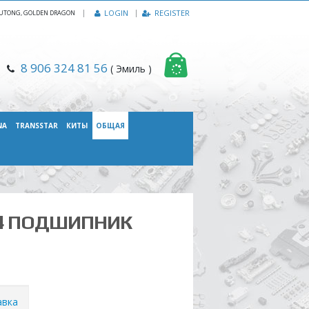
|
LOGIN
REGISTER
, YUTONG, GOLDEN DRAGON
8 906 324 81 56
( Эмиль )
NA
TRANSSTAR
КИТЫ
ОБЩАЯ
334 ПОДШИПНИК
авка