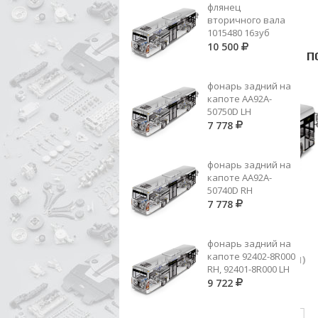
флянец
вторичного вала
1015480 16зуб
10 500
П
фонарь задний на
капоте AA92A-
50750D LH
7 778
фонарь задний на
капоте AA92A-
50740D RH
7 778
фонарь задний на
капоте 92402-8R000
387 262 40 14 (ER 60530081)
RH, 92401-8R000 LH
ШЕСТ.4 ПЕР. 30З.
9 722
СК
6 611