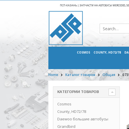
ПСП-КАЗАНЬ | ЗАПЧАСТИ НА АВТОБУСЫ MERCEDES, SETR
COSMOS
COUNTY, HD72/78
DA
Home
Каталог товаров
Общая
073
КАТЕГОРИИ ТОВАРОВ
Cosmos
County, HD72/78
Daewoo большие автобусы
Grandbird