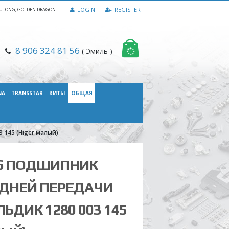
|
LOGIN
REGISTER
, YUTONG, GOLDEN DRAGON
8 906 324 81 56
( Эмиль )
NA
TRANSSTAR
КИТЫ
ОБЩАЯ
 145 (Higer малый)
466 ПОДШИПНИК
АДНЕЙ ПЕРЕДАЧИ
ЛЬДИК 1280 003 145