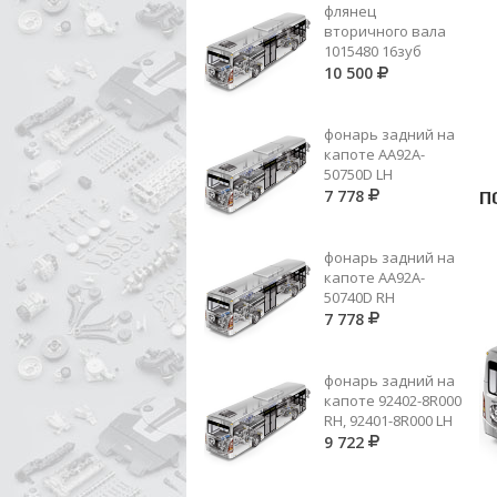
флянец
вторичного вала
1015480 16зуб
10 500
фонарь задний на
капоте AA92A-
50750D LH
7 778
П
фонарь задний на
капоте AA92A-
50740D RH
7 778
фонарь задний на
капоте 92402-8R000
RH, 92401-8R000 LH
9 722