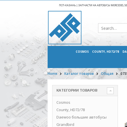
ПСП-КАЗАНЬ | ЗАПЧАСТИ НА АВТОБУСЫ MERCEDES, SETR
COSMOS
COUNTY, HD72/78
DA
Home
Каталог товаров
Общая
073
КАТЕГОРИИ ТОВАРОВ
Cosmos
County, HD72/78
Daewoo большие автобусы
Grandbird