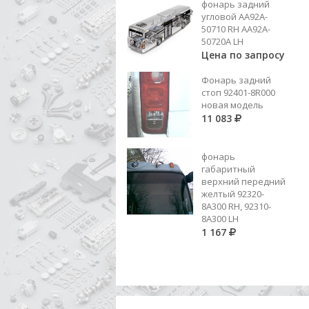
фонарь задний
008 981 99 10 (ER 98530196)
угловой AA92A-
ИГ.ПОДШ 4 ПЕР.=008 981 84 10
50710 RH AA92A-
СК
Цена по запросу
50720A LH
Цена по запросу
Добавить в корзину
Фонарь задний
стоп 92401-8R000
новая модель
11 083
фонарь
габаритный
верхний передний
желтый 92320-
8A300 RH, 92310-
8А300 LH
1 167