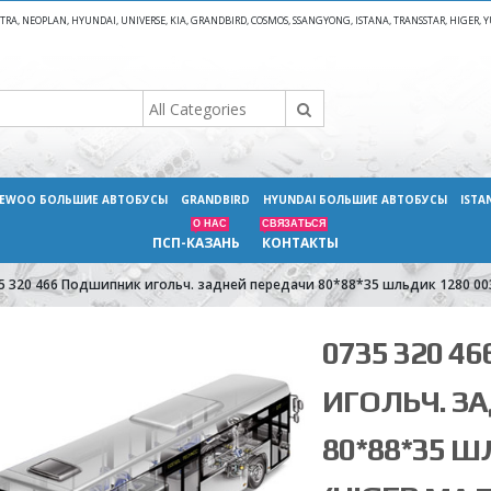
A, NEOPLAN, HYUNDAI, UNIVERSE, KIA, GRANDBIRD, COSMOS, SSANGYONG, ISTANA, TRANSSTAR, HIGER
EWOO БОЛЬШИЕ АВТОБУСЫ
GRANDBIRD
HYUNDAI БОЛЬШИЕ АВТОБУСЫ
ISTA
О НАС
СВЯЗАТЬСЯ
ПСП-КАЗАНЬ
КОНТАКТЫ
5 320 466 Подшипник игольч. задней передачи 80*88*35 шльдик 1280 003
0735 320 
ИГОЛЬЧ. З
80*88*35 Ш