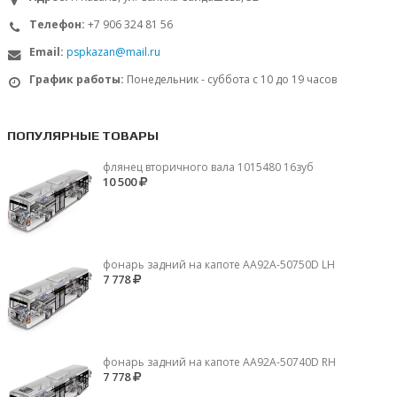
Телефон:
+7 906 324 81 56
Email:
pspkazan@mail.ru
График работы:
Понедельник - суббота с 10 до 19 часов
ПОПУЛЯРНЫЕ ТОВАРЫ
флянец вторичного вала 1015480 16зуб
10 500
фонарь задний на капоте AA92A-50750D LH
7 778
фонарь задний на капоте AA92A-50740D RH
7 778