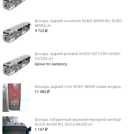
фонарь задний на капоте 92402-8R000 RH, 92401-
8R000 LH
9 722
фонарь задний угловой AA92A-50710 RH AA92A-
50720A LH
Цена по запросу
Фонарь задний стоп 92401-8R000 новая модель
11 083
фонарь габаритный верхний передний желтый
92320-8A300 RH, 92310-8А300 LH
1 167