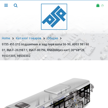
Home
Каталог товаров
Общая
0735 455 012 подшипник в зад перв.вала S6-90, A003 981 60
01, INA F-202987.1, INA F-80796, RN606M(из кит) 30*68*26,
95531305, 98530302