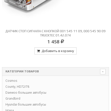
КНОПКОЙ 001 545 11 09, 000 545 90 09
ДАТЧИК СТОП СИГНАЛА 0 344 4
UCKTEC 01.42.074
003 545 16 14=0501 3
14=01
1 458
обавить в корзину
Доб
КАТЕГОРИИ ТОВАРОВ
Cosmos
County, HD72/78
Daewoo большие автобусы
Grandbird
Hyundai большие автобусы
Istana