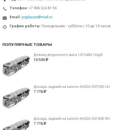
Телефон:
+7 906 324 81 56
Email:
pspkazan@mail.ru
График работы:
Понедельник - суббота с 10 до 19 часов
ПОПУЛЯРНЫЕ ТОВАРЫ
флянец вторичного вала 1015480 16зуб
10 500
фонарь задний на капоте AA92A-50750D LH
7 778
фонарь задний на капоте AA92A-50740D RH
7 778