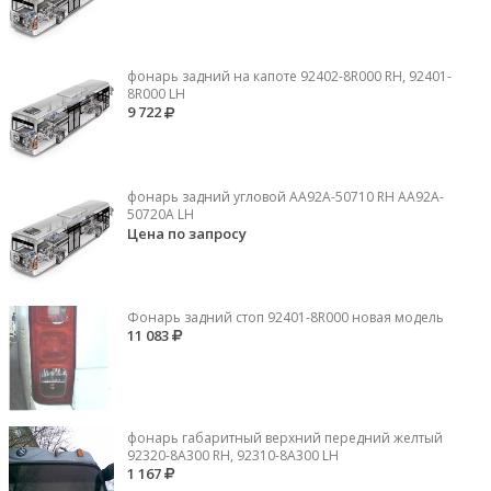
фонарь задний на капоте 92402-8R000 RH, 92401-
8R000 LH
9 722
фонарь задний угловой AA92A-50710 RH AA92A-
50720A LH
Цена по запросу
Фонарь задний стоп 92401-8R000 новая модель
11 083
фонарь габаритный верхний передний желтый
92320-8A300 RH, 92310-8А300 LH
1 167