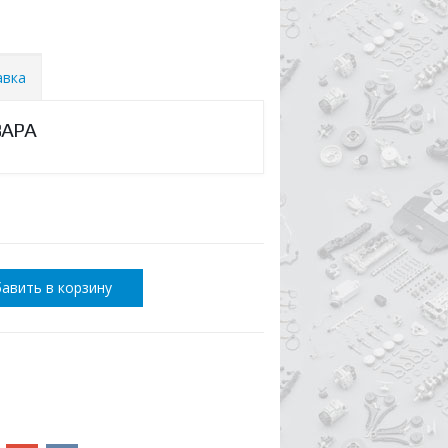
авка
ВАРА
авить в корзину