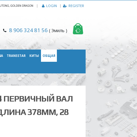
|
LOGIN
REGISTER
, YUTONG, GOLDEN DRAGON
8 906 324 81 56
( Эмиль )
NA
TRANSSTAR
КИТЫ
ОБЩАЯ
04 ПЕРВИЧНЫЙ ВАЛ
 ДЛИНА 378ММ, 28