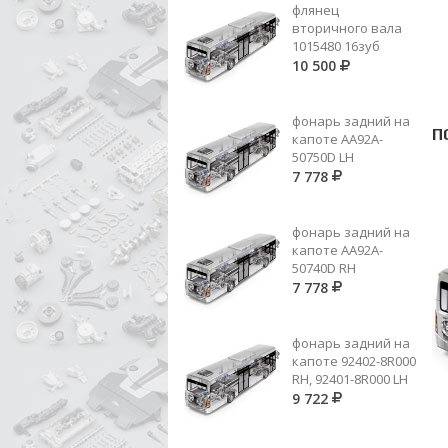
флянец
вторичного вала
1015480 16зуб
10 500
фонарь задний на
П
капоте AA92A-
50750D LH
7 778
фонарь задний на
капоте AA92A-
50740D RH
7 778
фонарь задний на
капоте 92402-8R000
RH, 92401-8R000 LH
9 722
000 545 54 09, FAE 25100 ДАТЧИК
НА ЭНЕРГАЧЕ