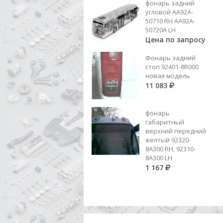
фонарь задний
1 274
угловой AA92A-
50710 RH AA92A-
Добавить в корзину
50720A LH
Цена по запросу
Фонарь задний
стоп 92401-8R000
новая модель
11 083
фонарь
габаритный
верхний передний
желтый 92320-
8A300 RH, 92310-
8А300 LH
1 167