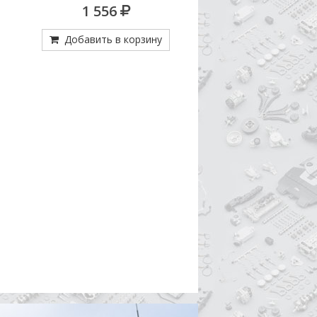
14=4.60652 М27Х1,0; 000 545 54 14
1 556
778
М24Х1,0
Добавить в корзину
Добавить в кор