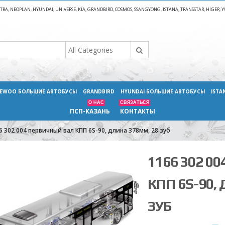
A, NEOPLAN, HYUNDAI, UNIVERSE, KIA, GRANDBIRD, COSMOS, SSANGYONG, ISTANA, TRANSSTAR, HIGER
EWOO БОЛЬШИЕ АВТОБУСЫ
GRANDBIRD
HYUNDAI БОЛЬШИЕ АВТОБУСЫ
ISTA
О НАС
СВЯЗАТЬСЯ
ПСП-КАЗАНЬ
КОНТАКТЫ
6 302 004 первичный вал КПП 6S-90, длина 378мм, 28 зуб
1166 302 0
КПП 6S-90,
ЗУБ