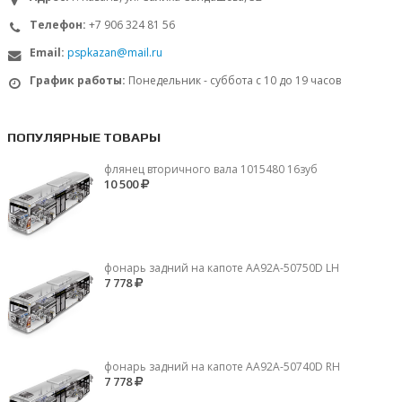
Телефон:
+7 906 324 81 56
Email:
pspkazan@mail.ru
График работы:
Понедельник - суббота с 10 до 19 часов
ПОПУЛЯРНЫЕ ТОВАРЫ
флянец вторичного вала 1015480 16зуб
10 500
фонарь задний на капоте AA92A-50750D LH
7 778
фонарь задний на капоте AA92A-50740D RH
7 778