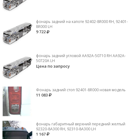
фонарь задний на капоте 92402-8R000 RH, 92401-
8R000 LH
9 722
фонарь задний угловой AA92A-50710 RH AA92A-
50720A LH
Цена по запросу
Фонарь задний стоп 92401-8R000 новая модель
11 083
фонарь габаритный верхний передний желтый
92320-8A300 RH, 92310-8А300 LH
1 167