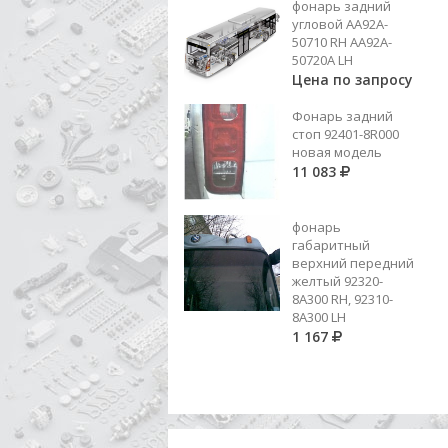
фонарь задний
1 633
угловой AA92A-
50710 RH AA92A-
Добавить в корзину
50720A LH
Цена по запросу
Фонарь задний
стоп 92401-8R000
новая модель
11 083
фонарь
габаритный
верхний передний
желтый 92320-
8A300 RH, 92310-
8А300 LH
1 167