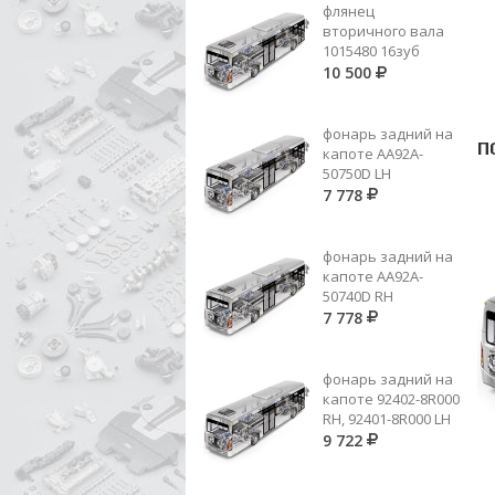
флянец
вторичного вала
1015480 16зуб
10 500
фонарь задний на
П
капоте AA92A-
50750D LH
7 778
фонарь задний на
капоте AA92A-
50740D RH
7 778
фонарь задний на
капоте 92402-8R000
RH, 92401-8R000 LH
9 722
008 981 83 10 (ER 98530110)
ИГ.ПОДШ 5 ПЕР. 75*83*55ММ