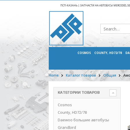
ПСП-КАЗАНЬ | ЗАПЧАСТИ НА АВТОБУСЫ MERCEDES, SETR
COSMOS
COUNTY, HD72/78
DA
Home
Каталог товаров
Общая
Амо
КАТЕГОРИИ ТОВАРОВ
Cosmos
County, HD72/78
Daewoo большие автобусы
Grandbird