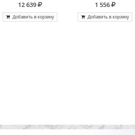
98530203)
14=4.60652 М27Х1,0; 000 545 54
12 639
1 556
М24Х1,0
Добавить в корзину
Добавить в корзину