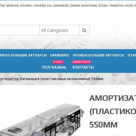
A, NEOPLAN, HYUNDAI, UNIVERSE, KIA, GRANDBIRD, COSMOS, SSANGYONG, ISTANA, TRANSSTAR, HIGER
EWOO БОЛЬШИЕ АВТОБУСЫ
GRANDBIRD
HYUNDAI БОЛЬШИЕ АВТОБУСЫ
ISTA
О НАС
СВЯЗАТЬСЯ
ПСП-КАЗАНЬ
КОНТАКТЫ
ртизатор багажника (пластиковые нконечники) 550мм
АМОРТИЗА
(ПЛАСТИКО
550ММ