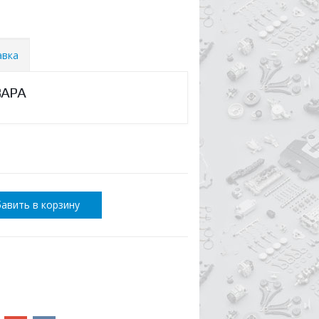
авка
ВАРА
авить в корзину