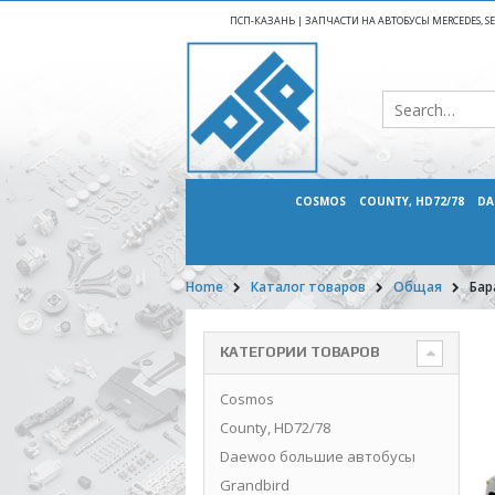
ПСП-КАЗАНЬ | ЗАПЧАСТИ НА АВТОБУСЫ MERCEDES, SETR
COSMOS
COUNTY, HD72/78
DA
Home
Каталог товаров
Общая
Бар
КАТЕГОРИИ ТОВАРОВ
Cosmos
County, HD72/78
Daewoo большие автобусы
Grandbird