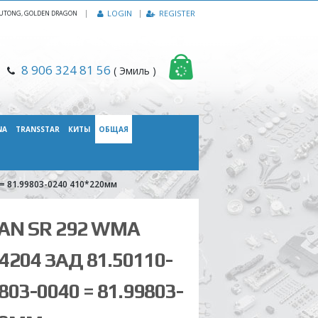
|
LOGIN
REGISTER
, YUTONG, GOLDEN DRAGON
8 906 324 81 56
( Эмиль )
NA
TRANSSTAR
КИТЫ
ОБЩАЯ
 = 81.99803-0240 410*220мм
AN SR 292 WMA
4204 ЗАД 81.50110-
9803-0040 = 81.99803-