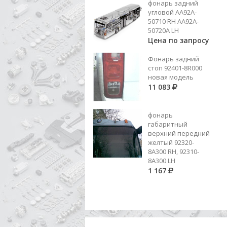
фонарь задний
387 262 06 23 (ER 60530587)
угловой AA92A-
ВТУЛКА СКОЛЬЗЯЩАЯ 1-2 ПЕР.
50710 RH AA92A-
Цена по запросу
50720A LH
Цена по запросу
Добавить в корзину
Фонарь задний
стоп 92401-8R000
новая модель
11 083
фонарь
габаритный
верхний передний
желтый 92320-
8A300 RH, 92310-
8А300 LH
1 167