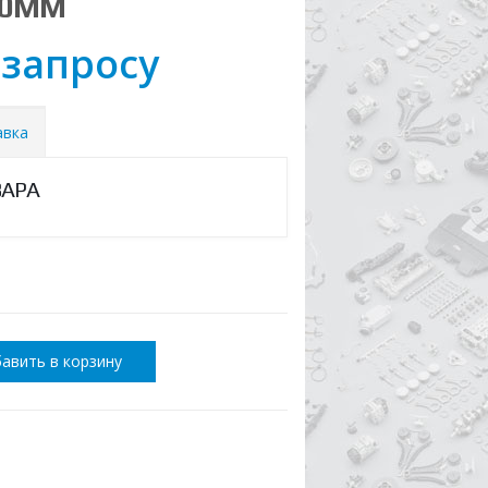
20ММ
 запросу
авка
ВАРА
авить в корзину