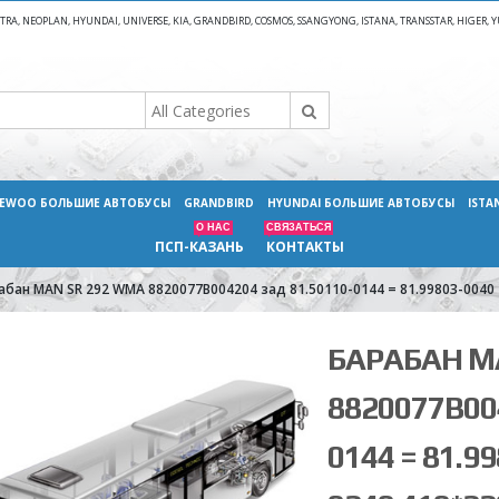
A, NEOPLAN, HYUNDAI, UNIVERSE, KIA, GRANDBIRD, COSMOS, SSANGYONG, ISTANA, TRANSSTAR, HIGER
EWOO БОЛЬШИЕ АВТОБУСЫ
GRANDBIRD
HYUNDAI БОЛЬШИЕ АВТОБУСЫ
ISTA
О НАС
СВЯЗАТЬСЯ
ПСП-КАЗАНЬ
КОНТАКТЫ
абан MAN SR 292 WMA 8820077B004204 зад 81.50110-0144 = 81.99803-0040
БАРАБАН M
8820077B00
0144 = 81.9