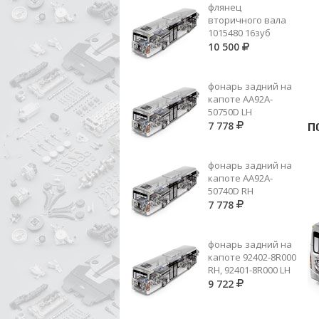
флянец
вторичного вала
1015480 16зуб
10 500
фонарь задний на
капоте AA92A-
50750D LH
7 778
П
фонарь задний на
капоте AA92A-
50740D RH
7 778
фонарь задний на
капоте 92402-8R000
RH, 92401-8R000 LH
9 722