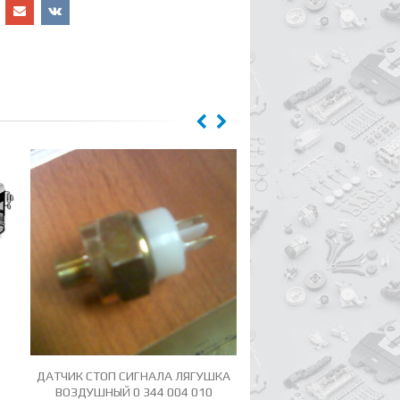
ДАТЧИК СТОП СИГНАЛА ЛЯГУШКА
387 262 51 34 (ER 60530
ВОЗДУШНЫЙ 0 344 004 010
СИНХРОНИЗАТОРА 5 ПЕР