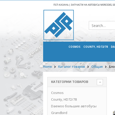
ПСП-КАЗАНЬ | ЗАПЧАСТИ НА АВТОБУСЫ MERCEDES, SETR
COSMOS
COUNTY, HD72/78
DA
Home
Каталог товаров
Общая
Бло
КАТЕГОРИИ ТОВАРОВ
Cosmos
County, HD72/78
Daewoo большие автобусы
Grandbird