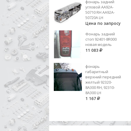
фонарь задний
3 111
угловой AA92A-
50710 RH AA92A-
Добавить в корзину
50720A LH
Цена по запросу
Фонарь задний
стоп 92401-8R000
новая модель
11 083
фонарь
габаритный
верхний передний
желтый 92320-
8A300 RH, 92310-
8А300 LH
1 167