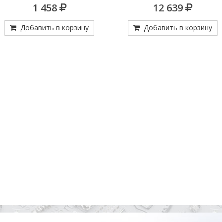
TRUCKTEC 01.42.074
98530203)
1 458
12 639
Добавить в корзину
Добавить в корзину