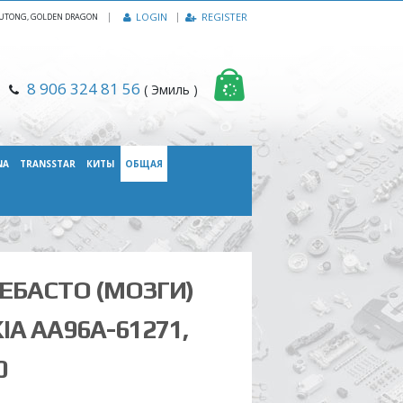
|
LOGIN
REGISTER
, YUTONG, GOLDEN DRAGON
8 906 324 81 56
( Эмиль )
NA
TRANSSTAR
КИТЫ
ОБЩАЯ
ЕБАСТО (МОЗГИ)
IA AA96A-61271,
0