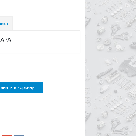
авка
ВАРА
авить в корзину