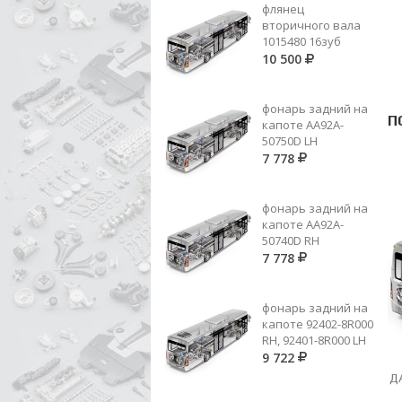
флянец
вторичного вала
1015480 16зуб
10 500
фонарь задний на
П
капоте AA92A-
50750D LH
7 778
фонарь задний на
капоте AA92A-
50740D RH
7 778
фонарь задний на
капоте 92402-8R000
RH, 92401-8R000 LH
9 722
007 981 55 10 (ER 98530207)
Д
ИГ.ПОДШ 3 ПЕР.=008 981 86 10