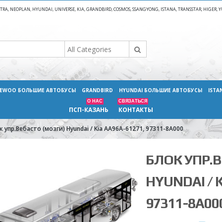
A, NEOPLAN, HYUNDAI, UNIVERSE, KIA, GRANDBIRD, COSMOS, SSANGYONG, ISTANA, TRANSSTAR, HIGER
EWOO БОЛЬШИЕ АВТОБУСЫ
GRANDBIRD
HYUNDAI БОЛЬШИЕ АВТОБУСЫ
ISTA
О НАС
СВЯЗАТЬСЯ
ПСП-КАЗАНЬ
КОНТАКТЫ
к упр.Вебасто (мозги) Hyundai / Kia AA96A-61271, 97311-8A000
БЛОК УПР.В
HYUNDAI / K
97311-8A00