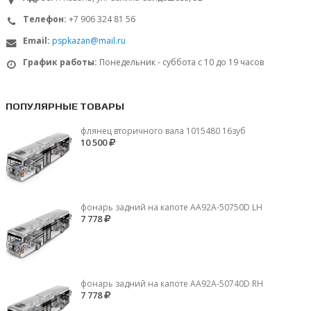
Телефон:
+7 906 324 81 56
Email:
pspkazan@mail.ru
График работы:
Понедельник - суббота с 10 до 19 часов
ПОПУЛЯРНЫЕ ТОВАРЫ
флянец вторичного вала 1015480 16зуб
10 500
фонарь задний на капоте AA92A-50750D LH
7 778
фонарь задний на капоте AA92A-50740D RH
7 778