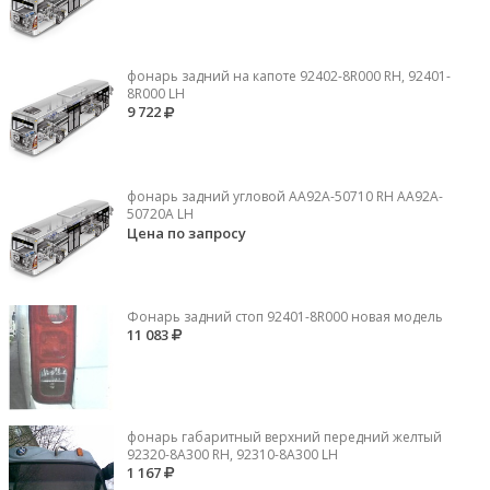
фонарь задний на капоте 92402-8R000 RH, 92401-
8R000 LH
9 722
фонарь задний угловой AA92A-50710 RH AA92A-
50720A LH
Цена по запросу
Фонарь задний стоп 92401-8R000 новая модель
11 083
фонарь габаритный верхний передний желтый
92320-8A300 RH, 92310-8А300 LH
1 167