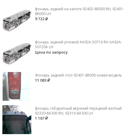
фонарь задний на капоте 92402-8R000 RH, 92401-
8R000 LH
9 722
фонарь задний угловой AA92A-50710 RH AA92A-
50720A LH
Цена по запросу
Фонарь задний стоп 92401-8R000 новая модель
11 083
фонарь габаритный верхний передний желтый
92320-8A300 RH, 92310-8А300 LH
1 167