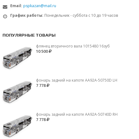
Email:
pspkazan@mail.ru
График работы:
Понедельник - суббота с 10 до 19 часов
ПОПУЛЯРНЫЕ ТОВАРЫ
флянец вторичного вала 1015480 16зуб
10 500
фонарь задний на капоте AA92A-50750D LH
7 778
фонарь задний на капоте AA92A-50740D RH
7 778