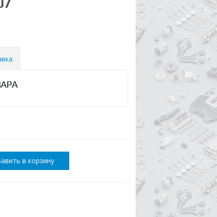
07
авка
ВАРА
авить в корзину