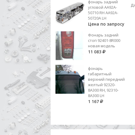
фонарь задний
387 262 40 14 (ER 60530081)
Д
угловой AA92A-
ШЕСТ.4 ПЕР. 30З.
50710 RH AA92A-
6 611
50720A LH
Цена по запросу
Добавить в корзину
Фонарь задний
стоп 92401-8R000
новая модель
11 083
фонарь
габаритный
верхний передний
желтый 92320-
8A300 RH, 92310-
8А300 LH
1 167