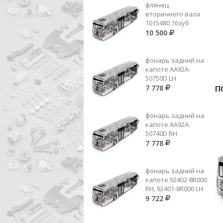
флянец
вторичного вала
1015480 16зуб
10 500
фонарь задний на
капоте AA92A-
50750D LH
7 778
П
фонарь задний на
капоте AA92A-
50740D RH
7 778
фонарь задний на
капоте 92402-8R000
RH, 92401-8R000 LH
9 722