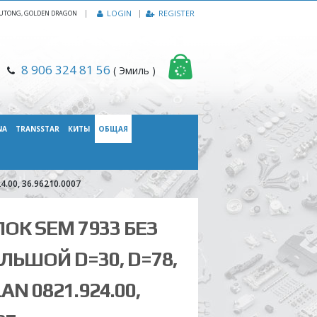
|
LOGIN
REGISTER
, YUTONG, GOLDEN DRAGON
8 906 324 81 56
( Эмиль )
NA
TRANSSTAR
КИТЫ
ОБЩАЯ
.00, 36.96210.0007
ОК SEM 7933 БЕЗ
ЛЬШОЙ D=30, D=78,
AN 0821.924.00,