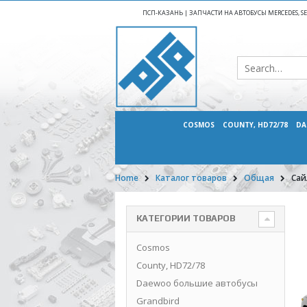
ПСП-КАЗАНЬ | ЗАПЧАСТИ НА АВТОБУСЫ MERCEDES, SETR
COSMOS
COUNTY, HD72/78
DA
Home
Каталог товаров
Общая
Сай
КАТЕГОРИИ ТОВАРОВ
Cosmos
County, HD72/78
Daewoo большие автобусы
Grandbird