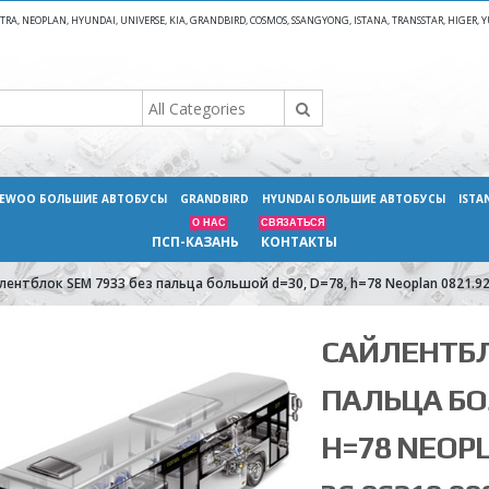
A, NEOPLAN, HYUNDAI, UNIVERSE, KIA, GRANDBIRD, COSMOS, SSANGYONG, ISTANA, TRANSSTAR, HIGER
EWOO БОЛЬШИЕ АВТОБУСЫ
GRANDBIRD
HYUNDAI БОЛЬШИЕ АВТОБУСЫ
ISTA
О НАС
СВЯЗАТЬСЯ
ПСП-КАЗАНЬ
КОНТАКТЫ
лентблок SEM 7933 без пальца большой d=30, D=78, h=78 Neoplan 0821.924
САЙЛЕНТБЛ
ПАЛЬЦА БО
H=78 NEOPL