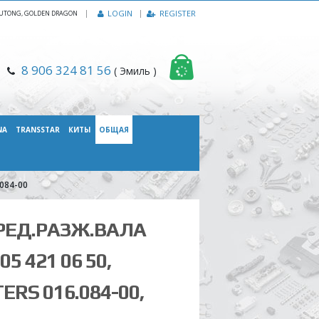
|
LOGIN
REGISTER
, YUTONG, GOLDEN DRAGON
8 906 324 81 56
( Эмиль )
NA
TRANSSTAR
КИТЫ
ОБЩАЯ
.084-00
РЕД.РАЗЖ.ВАЛА
5 421 06 50,
ERS 016.084-00,