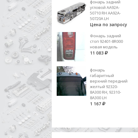
фонарь задний
156
угловой AA92A-
50710 RH AA92A-
Добавить в корзину
50720A LH
Цена по запросу
Фонарь задний
стоп 92401-8R000
новая модель
11 083
фонарь
габаритный
верхний передний
желтый 92320-
8A300 RH, 92310-
8А300 LH
1 167