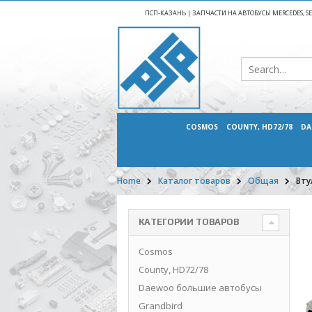
ПСП-КАЗАНЬ | ЗАПЧАСТИ НА АВТОБУСЫ MERCEDES, SETR
COSMOS
COUNTY, HD72/78
DA
Home
Каталог товаров
Общая
Вту
КАТЕГОРИИ ТОВАРОВ
Cosmos
County, HD72/78
Daewoo большие автобусы
Grandbird