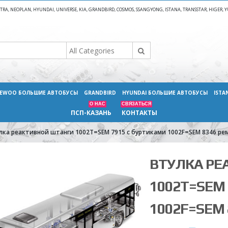
A, NEOPLAN, HYUNDAI, UNIVERSE, KIA, GRANDBIRD, COSMOS, SSANGYONG, ISTANA, TRANSSTAR, HIGER
EWOO БОЛЬШИЕ АВТОБУСЫ
GRANDBIRD
HYUNDAI БОЛЬШИЕ АВТОБУСЫ
ISTA
О НАС
СВЯЗАТЬСЯ
ПСП-КАЗАНЬ
КОНТАКТЫ
лка реактивной штанги 1002T=SEM 7915 с буртиками 1002F=SEM 8346 ре
ВТУЛКА РЕ
1002T=SEM
1002F=SEM