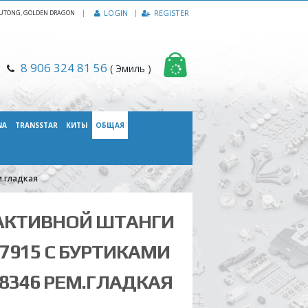
|
LOGIN
REGISTER
, YUTONG, GOLDEN DRAGON
8 906 324 81 56
( Эмиль )
NA
TRANSSTAR
КИТЫ
ОБЩАЯ
м.гладкая
АКТИВНОЙ ШТАНГИ
 7915 С БУРТИКАМИ
 8346 РЕМ.ГЛАДКАЯ