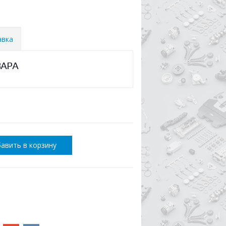
авка
ВАРА
авить в корзину