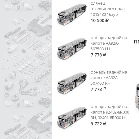
флянец
вторичного вала
1015480 16зуб
10 500
фонарь задний на
П
капоте AA92A-
50750D LH
7 778
фонарь задний на
капоте AA92A-
50740D RH
7 778
фонарь задний на
капоте 92402-8R000
RH, 92401-8R000 LH
9 722
000471 040002 КОЛЬЦО
СТОПОРНОЕ ЗА ПРВ.ВАЛОМ