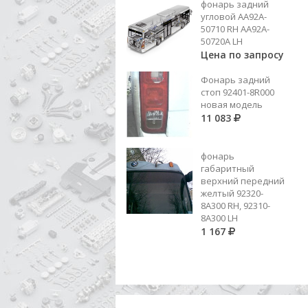
фонарь задний
угловой AA92A-
50710 RH AA92A-
50720A LH
Цена по запросу
Фонарь задний
стоп 92401-8R000
новая модель
11 083
фонарь
габаритный
верхний передний
желтый 92320-
8A300 RH, 92310-
8А300 LH
1 167