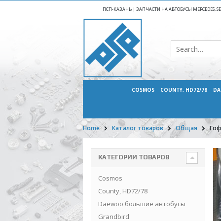
ПСП-КАЗАНЬ | ЗАПЧАСТИ НА АВТОБУСЫ MERCEDES, SETR
COSMOS
COUNTY, HD72/78
DA
Home
Каталог товаров
Общая
Гоф
КАТЕГОРИИ ТОВАРОВ
Cosmos
County, HD72/78
Daewoo большие автобусы
Grandbird