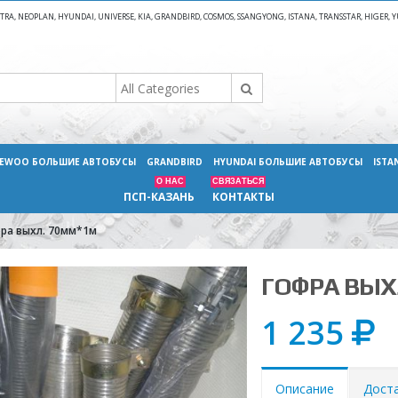
A, NEOPLAN, HYUNDAI, UNIVERSE, KIA, GRANDBIRD, COSMOS, SSANGYONG, ISTANA, TRANSSTAR, HIGER
EWOO БОЛЬШИЕ АВТОБУСЫ
GRANDBIRD
HYUNDAI БОЛЬШИЕ АВТОБУСЫ
ISTA
О НАС
СВЯЗАТЬСЯ
ПСП-КАЗАНЬ
КОНТАКТЫ
ра выхл. 70мм*1м
ГОФРА ВЫХ
1 235
Описание
Дост