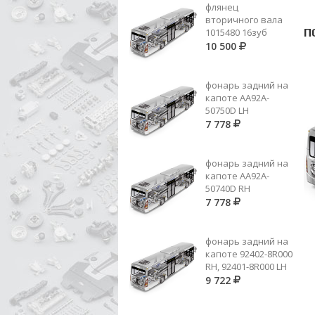
флянец
вторичного вала
1015480 16зуб
П
10 500
фонарь задний на
капоте AA92A-
50750D LH
7 778
фонарь задний на
капоте AA92A-
50740D RH
7 778
 51 34 (ER 60530510) КОНУС
387 262 21 35 (ER 60530611)
фонарь задний на
ОНИЗАТОРА 5 ПЕР.60ЗУБ.
СТУПИЦА СИНХР.4ИЛИ 5 ПЕР.
капоте 92402-8R000
7 058
Цена по запросу
RH, 92401-8R000 LH
9 722
Добавить в корзину
Добавить в корзину