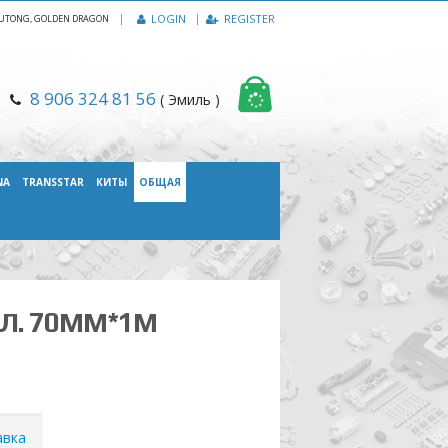
|
LOGIN
REGISTER
, YUTONG, GOLDEN DRAGON
8 906 324 81 56
( Эмиль )
NA
TRANSSTAR
КИТЫ
ОБЩАЯ
Л. 70ММ*1М
авка