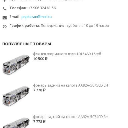
Телефон:
+7 906 324 81 56
Email:
pspkazan@mail.ru
График работы:
Понедельник - суббота с 10 до 19 часов
ПОПУЛЯРНЫЕ ТОВАРЫ
флянец вторичного вала 1015480 16зуб
10 500
фонарь задний на капоте AA92A-50750D LH
7 778
фонарь задний на капоте AA92A-50740D RH
7 778