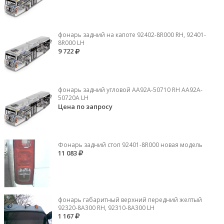
фонарь задний на капоте 92402-8R000 RH, 92401-
8R000 LH
9 722
фонарь задний угловой AA92A-50710 RH AA92A-
50720A LH
Цена по запросу
Фонарь задний стоп 92401-8R000 новая модель
11 083
фонарь габаритный верхний передний желтый
92320-8A300 RH, 92310-8А300 LH
1 167