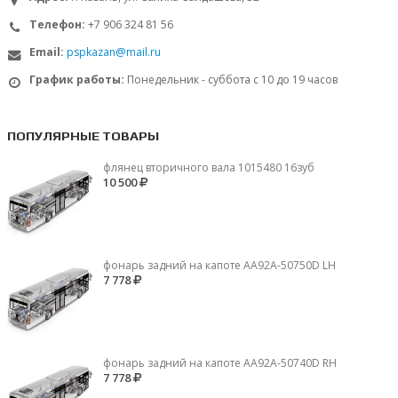
Телефон:
+7 906 324 81 56
Email:
pspkazan@mail.ru
График работы:
Понедельник - суббота с 10 до 19 часов
ПОПУЛЯРНЫЕ ТОВАРЫ
флянец вторичного вала 1015480 16зуб
10 500
фонарь задний на капоте AA92A-50750D LH
7 778
фонарь задний на капоте AA92A-50740D RH
7 778