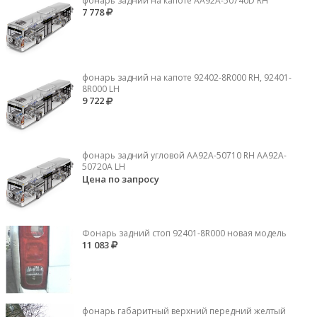
фонарь задний на капоте AA92A-50740D RH
7 778
фонарь задний на капоте 92402-8R000 RH, 92401-
8R000 LH
9 722
фонарь задний угловой AA92A-50710 RH AA92A-
50720A LH
Цена по запросу
Фонарь задний стоп 92401-8R000 новая модель
11 083
фонарь габаритный верхний передний желтый