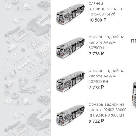
флянец
вторичного вала
1015480 16зуб
10 500
фонарь задний на
П
капоте AA92A-
50750D LH
7 778
фонарь задний на
капоте AA92A-
50740D RH
7 778
фонарь задний на
капоте 92402-8R000
RH, 92401-8R000 LH
9 722
008 981 99 10 (ER 98530196)
ИГ.ПОДШ 4 ПЕР.=008 981 84 10