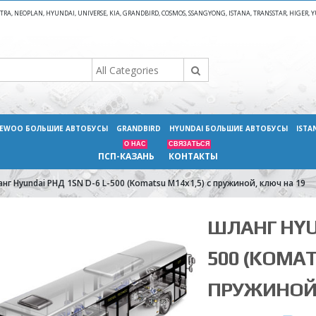
A, NEOPLAN, HYUNDAI, UNIVERSE, KIA, GRANDBIRD, COSMOS, SSANGYONG, ISTANA, TRANSSTAR, HIGER
EWOO БОЛЬШИЕ АВТОБУСЫ
GRANDBIRD
HYUNDAI БОЛЬШИЕ АВТОБУСЫ
ISTA
О НАС
СВЯЗАТЬСЯ
ПСП-КАЗАНЬ
КОНТАКТЫ
нг Hyundai РНД 1SN D-6 L-500 (Komatsu M14x1,5) с пружиной, ключ на 19
ШЛАНГ HYUN
500 (KOMAT
ПРУЖИНОЙ,