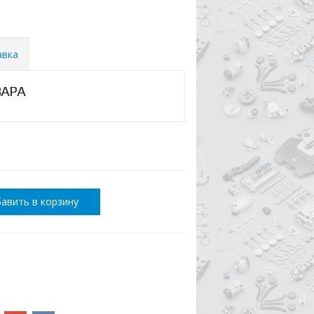
авка
ВАРА
авить в корзину