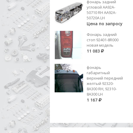
фонарь задний
СК
Цена по запросу
угловой AA92A-
50710 RH AA92A-
Добавить в корзину
50720A LH
Цена по запросу
Фонарь задний
стоп 92401-8R000
новая модель
11 083
фонарь
габаритный
верхний передний
желтый 92320-
8A300 RH, 92310-
8А300 LH
1 167