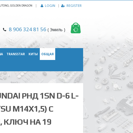
|
LOGIN
REGISTER
, YUTONG, GOLDEN DRAGON
8 906 324 81 56
( Эмиль )
NA
TRANSSTAR
КИТЫ
ОБЩАЯ
DAI РНД 1SN D-6 L-
SU M14X1,5) С
 КЛЮЧ НА 19