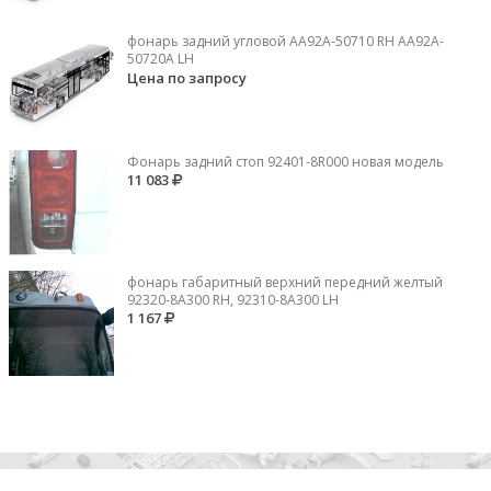
фонарь задний угловой AA92A-50710 RH AA92A-
50720A LH
Цена по запросу
Фонарь задний стоп 92401-8R000 новая модель
11 083
фонарь габаритный верхний передний желтый
92320-8A300 RH, 92310-8А300 LH
1 167