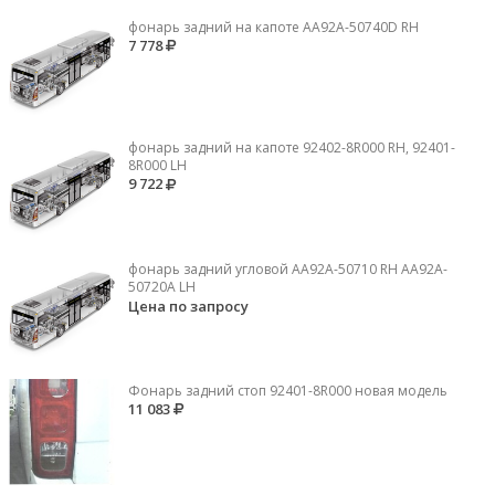
фонарь задний на капоте AA92A-50740D RH
7 778
фонарь задний на капоте 92402-8R000 RH, 92401-
8R000 LH
9 722
фонарь задний угловой AA92A-50710 RH AA92A-
50720A LH
Цена по запросу
Фонарь задний стоп 92401-8R000 новая модель
11 083