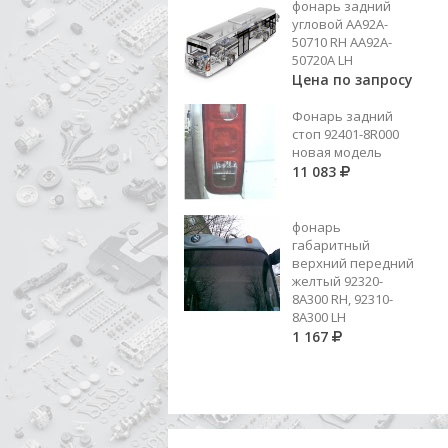
фонарь задний
Цена по запросу
угловой AA92A-
50710 RH AA92A-
Добавить в корзину
50720A LH
Цена по запросу
Фонарь задний
стоп 92401-8R000
новая модель
11 083
фонарь
габаритный
верхний передний
желтый 92320-
8A300 RH, 92310-
8А300 LH
1 167