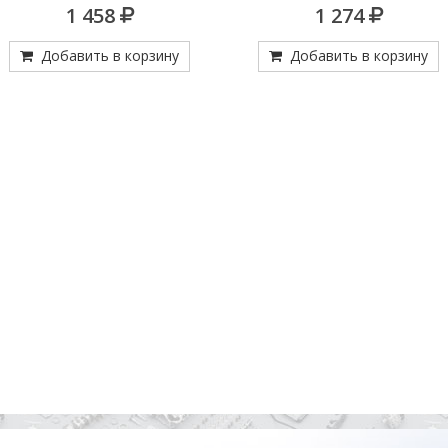
003 545 16 14=0501 311 807=001
1 458
1 274
545 34 14=002 545 81
14=01.42.054=4.60816
Добавить в корзину
Добавить в корзину