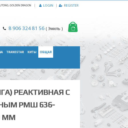
|
LOGIN
REGISTER
, YUTONG, GOLDEN DRAGON
8 906 324 81 56
( Эмиль )
NA
TRANSSTAR
КИТЫ
ОБЩАЯ
ГА) РЕАКТИВНАЯ С
НЫМ РМШ 636-
0 ММ