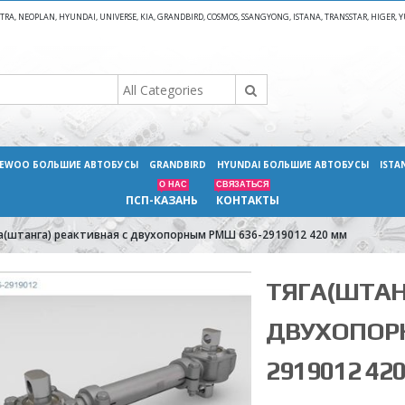
A, NEOPLAN, HYUNDAI, UNIVERSE, KIA, GRANDBIRD, COSMOS, SSANGYONG, ISTANA, TRANSSTAR, HIGER
EWOO БОЛЬШИЕ АВТОБУСЫ
GRANDBIRD
HYUNDAI БОЛЬШИЕ АВТОБУСЫ
ISTA
О НАС
СВЯЗАТЬСЯ
ПСП-КАЗАНЬ
КОНТАКТЫ
а(штанга) реактивная с двухопорным РМШ 636-2919012 420 мм
ТЯГА(ШТАН
ДВУХОПОР
2919012 42