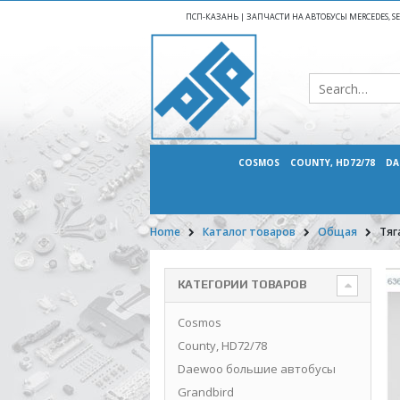
ПСП-КАЗАНЬ | ЗАПЧАСТИ НА АВТОБУСЫ MERCEDES, SETR
COSMOS
COUNTY, HD72/78
DA
Home
Каталог товаров
Общая
Тяг
КАТЕГОРИИ ТОВАРОВ
Cosmos
County, HD72/78
Daewoo большие автобусы
Grandbird