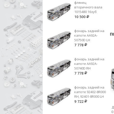
флянец
вторичного вала
1015480 16зуб
10 500
фонарь задний на
П
капоте AA92A-
50750D LH
7 778
фонарь задний на
капоте AA92A-
50740D RH
7 778
фонарь задний на
капоте 92402-8R000
RH, 92401-8R000 LH
9 722
387 262 21 35 (ER 60530611)
Д
СТУПИЦА СИНХР.4ИЛИ 5 ПЕР.
0