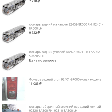
7 778
фонарь задний на капоте 92402-8R000 RH, 92401-
8R000 LH
9 722
фонарь задний угловой AA92A-50710 RH AA92A-
50720A LH
Цена по запросу
Фонарь задний стоп 92401-8R000 новая модель
11 083
фонарь габаритный верхний передний желтый
92320-8A300 RH, 92310-8А300 LH