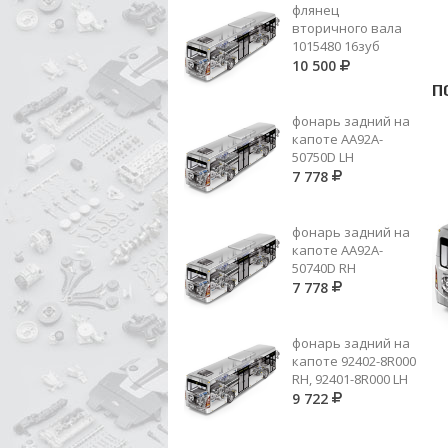
флянец
вторичного вала
1015480 16зуб
10 500
П
фонарь задний на
капоте AA92A-
50750D LH
7 778
фонарь задний на
капоте AA92A-
50740D RH
7 778
фонарь задний на
капоте 92402-8R000
008 981 99 10 (ER 98530196)
RH, 92401-8R000 LH
ИГ.ПОДШ 4 ПЕР.=008 981 84 10
9 722
Цена по запросу