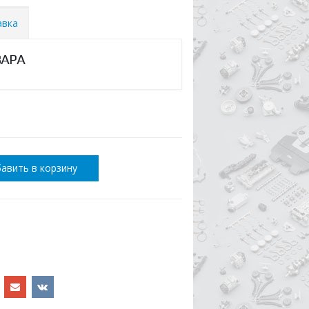
авка
ВАРА
авить в корзину