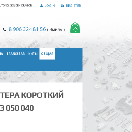
|
LOGIN
REGISTER
, YUTONG, GOLDEN DRAGON
8 906 324 81 56
( Эмиль )
NA
TRANSSTAR
КИТЫ
ОБЩАЯ
ТЕРА КОРОТКИЙ
3 050 040