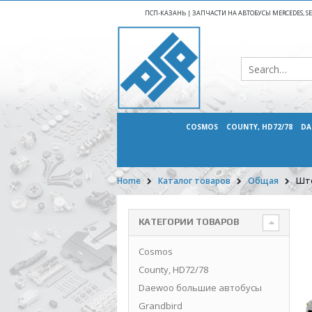
ПСП-КАЗАНЬ | ЗАПЧАСТИ НА АВТОБУСЫ MERCEDES, SETR
COSMOS
COUNTY, HD72/78
DA
Home
Каталог товаров
Общая
Што
КАТЕГОРИИ ТОВАРОВ
Cosmos
County, HD72/78
Daewoo большие автобусы
Grandbird