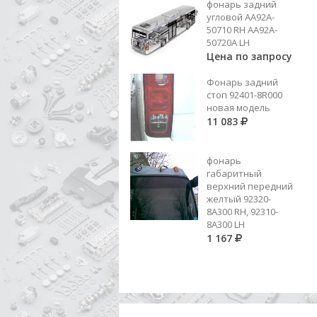
фонарь задний
Добавить в корзину
угловой AA92A-
50710 RH AA92A-
50720A LH
Цена по запросу
Фонарь задний
стоп 92401-8R000
новая модель
11 083
фонарь
габаритный
верхний передний
желтый 92320-
8A300 RH, 92310-
8А300 LH
1 167