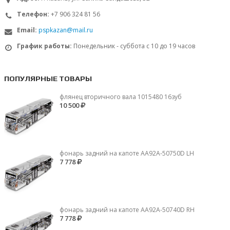
Телефон:
+7 906 324 81 56
Email:
pspkazan@mail.ru
График работы:
Понедельник - суббота с 10 до 19 часов
ПОПУЛЯРНЫЕ ТОВАРЫ
флянец вторичного вала 1015480 16зуб
10 500
фонарь задний на капоте AA92A-50750D LH
7 778
фонарь задний на капоте AA92A-50740D RH
7 778