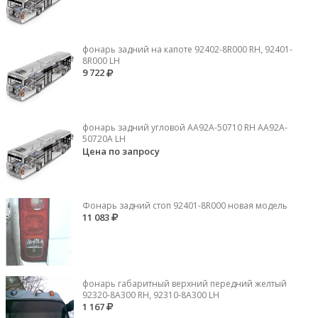
фонарь задний на капоте 92402-8R000 RH, 92401-
8R000 LH
9 722
фонарь задний угловой AA92A-50710 RH AA92A-
50720A LH
Цена по запросу
Фонарь задний стоп 92401-8R000 новая модель
11 083
фонарь габаритный верхний передний желтый
92320-8A300 RH, 92310-8А300 LH
1 167