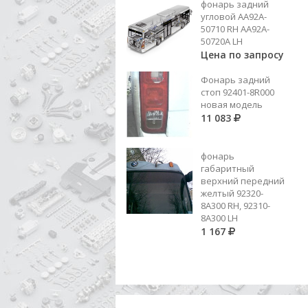
фонарь задний
778
угловой AA92A-
50710 RH AA92A-
Добавить в корзину
50720A LH
Цена по запросу
Фонарь задний
стоп 92401-8R000
новая модель
11 083
фонарь
габаритный
верхний передний
желтый 92320-
8A300 RH, 92310-
8А300 LH
1 167