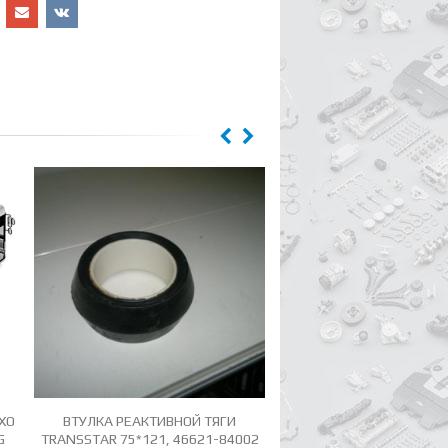
ХО
ВТУЛКА РЕАКТИВНОЙ ТЯГИ
АМОРТИЗАТОР МОТО
G
TRANSSTAR 75*121, 46621-84002
ОТСЕКА, ДЛИНА 245ММ,