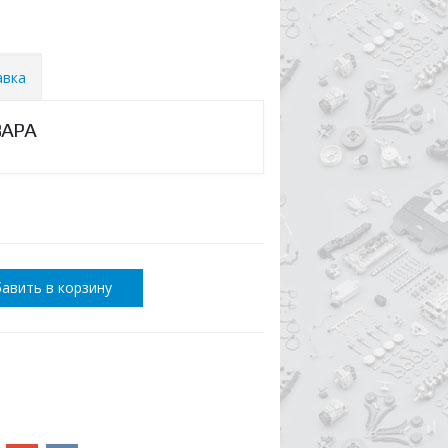
авка
ВАРА
авить в корзину