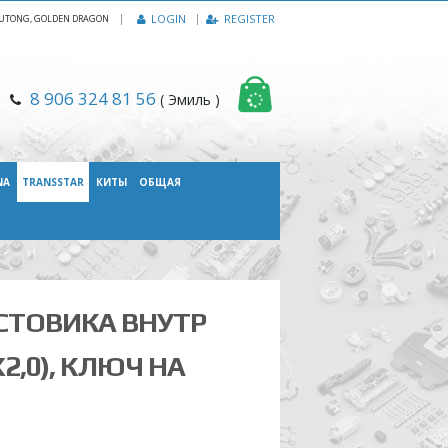
|
LOGIN
REGISTER
, YUTONG, GOLDEN DRAGON
8 906 324 81 56
( Эмиль )
NA
TRANSSTAR
КИТЫ
ОБЩАЯ
СТОВИКА ВНУТР
2,0), КЛЮЧ НА