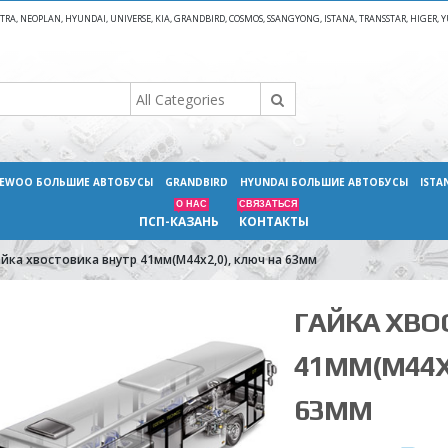
A, NEOPLAN, HYUNDAI, UNIVERSE, KIA, GRANDBIRD, COSMOS, SSANGYONG, ISTANA, TRANSSTAR, HIGER
EWOO БОЛЬШИЕ АВТОБУСЫ
GRANDBIRD
HYUNDAI БОЛЬШИЕ АВТОБУСЫ
ISTA
О НАС
СВЯЗАТЬСЯ
ПСП-КАЗАНЬ
КОНТАКТЫ
айка хвостовика внутр 41мм(М44х2,0), ключ на 63мм
ГАЙКА ХВО
41ММ(М44Х
63ММ