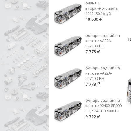
флянец
вторичного вала
1015480 16зуб
10 500
фонарь задний на
П
капоте AA92A-
50750D LH
7 778
фонарь задний на
капоте AA92A-
50740D RH
7 778
фонарь задний на
капоте 92402-8R000
RH, 92401-8R000 LH
9 722
ВТУЛКИ ТОРМ.КОЛОДОК ЗАД.
35*39*74