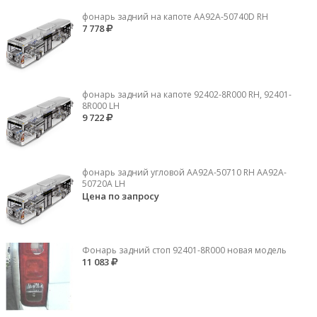
фонарь задний на капоте AA92A-50740D RH
7 778
фонарь задний на капоте 92402-8R000 RH, 92401-
8R000 LH
9 722
фонарь задний угловой AA92A-50710 RH AA92A-
50720A LH
Цена по запросу
Фонарь задний стоп 92401-8R000 новая модель
11 083