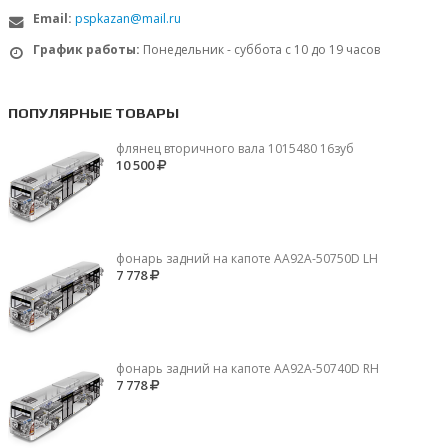
Email:
pspkazan@mail.ru
График работы:
Понедельник - суббота с 10 до 19 часов
ПОПУЛЯРНЫЕ ТОВАРЫ
флянец вторичного вала 1015480 16зуб
10 500
фонарь задний на капоте AA92A-50750D LH
7 778
фонарь задний на капоте AA92A-50740D RH
7 778