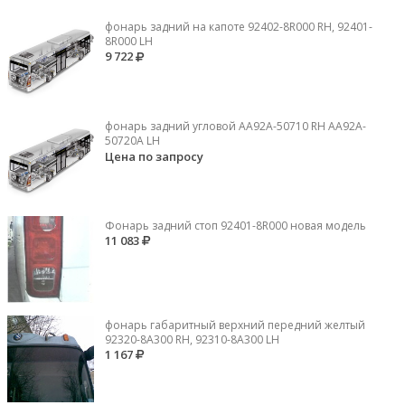
фонарь задний на капоте 92402-8R000 RH, 92401-
8R000 LH
9 722
фонарь задний угловой AA92A-50710 RH AA92A-
50720A LH
Цена по запросу
Фонарь задний стоп 92401-8R000 новая модель
11 083
фонарь габаритный верхний передний желтый
92320-8A300 RH, 92310-8А300 LH
1 167