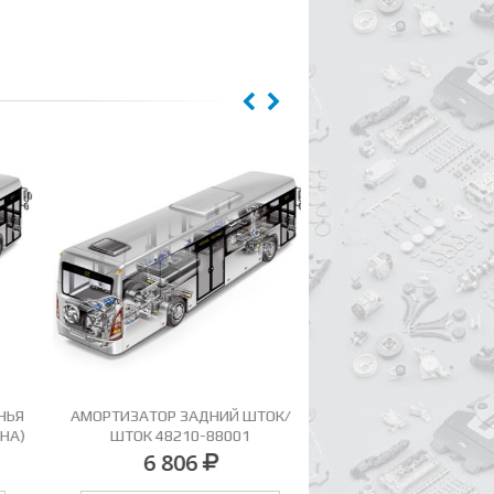
Я
АМОРТИЗАТОР ЗАДНИЙ ШТОК/
БАРАБАН ЗАДНИЙ 4340
А)
ШТОК 48210-88001
(ДЫРКА 215ММ
6 806
27 417