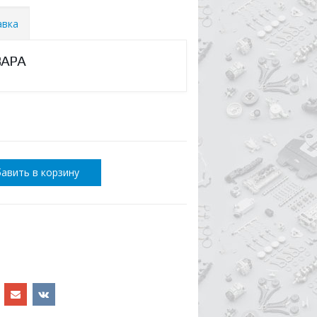
авка
ВАРА
авить в корзину