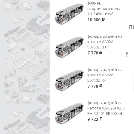
флянец
вторичного вала
1015480 16зуб
10 500
П
фонарь задний на
капоте AA92A-
50750D LH
7 778
фонарь задний на
капоте AA92A-
50740D RH
7 778
фонарь задний на
капоте 92402-8R000
ВИЛКА СЦЕПЛЕНИЯ В СБОРЕ (2
RH, 92401-8R000 LH
ПАЛЬЦА, ШПОНКИ, ВИЛКА)
9 722
Цена по запросу