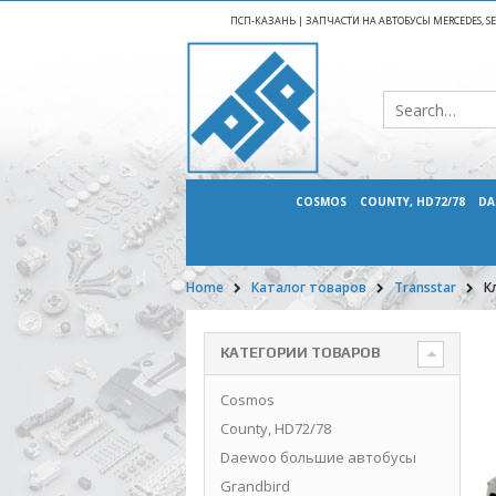
ПСП-КАЗАНЬ | ЗАПЧАСТИ НА АВТОБУСЫ MERCEDES, SETR
COSMOS
COUNTY, HD72/78
DA
Home
Каталог товаров
Transstar
К
КАТЕГОРИИ ТОВАРОВ
Cosmos
County, HD72/78
Daewoo большие автобусы
Grandbird