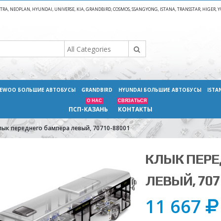
A, NEOPLAN, HYUNDAI, UNIVERSE, KIA, GRANDBIRD, COSMOS, SSANGYONG, ISTANA, TRANSSTAR, HIGER
EWOO БОЛЬШИЕ АВТОБУСЫ
GRANDBIRD
HYUNDAI БОЛЬШИЕ АВТОБУСЫ
ISTA
О НАС
СВЯЗАТЬСЯ
ПСП-КАЗАНЬ
КОНТАКТЫ
лык переднего бампера левый, 70710-88001
КЛЫК ПЕРЕ
ЛЕВЫЙ, 707
11 667