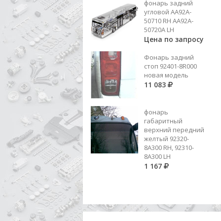
фонарь задний
Добавить в корзину
угловой AA92A-
50710 RH AA92A-
50720A LH
Цена по запросу
Фонарь задний
стоп 92401-8R000
новая модель
11 083
фонарь
габаритный
верхний передний
желтый 92320-
8A300 RH, 92310-
8А300 LH
1 167