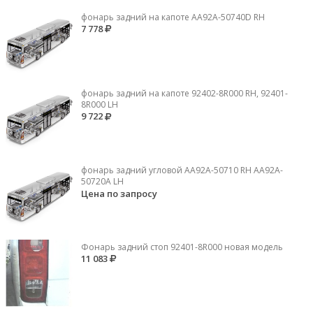
фонарь задний на капоте AA92A-50740D RH
7 778
фонарь задний на капоте 92402-8R000 RH, 92401-
8R000 LH
9 722
фонарь задний угловой AA92A-50710 RH AA92A-
50720A LH
Цена по запросу
Фонарь задний стоп 92401-8R000 новая модель
11 083