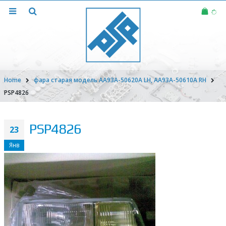
Home
фара старая модель AA93A-50620A LH, AA93A-50610A RH
PSP4826
PSP4826
23
Янв