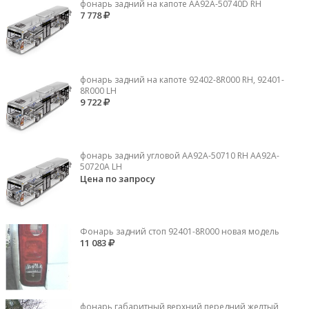
фонарь задний на капоте AA92A-50740D RH
7 778
фонарь задний на капоте 92402-8R000 RH, 92401-
8R000 LH
9 722
фонарь задний угловой AA92A-50710 RH AA92A-
50720A LH
Цена по запросу
Фонарь задний стоп 92401-8R000 новая модель
11 083
фонарь габаритный верхний передний желтый