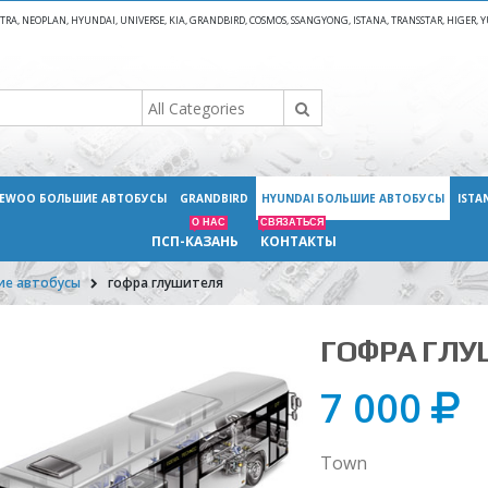
A, NEOPLAN, HYUNDAI, UNIVERSE, KIA, GRANDBIRD, COSMOS, SSANGYONG, ISTANA, TRANSSTAR, HIGER
EWOO БОЛЬШИЕ АВТОБУСЫ
GRANDBIRD
HYUNDAI БОЛЬШИЕ АВТОБУСЫ
ISTA
О НАС
СВЯЗАТЬСЯ
ПСП-КАЗАНЬ
КОНТАКТЫ
ие автобусы
гофра глушителя
ГОФРА ГЛ
7 000
Town