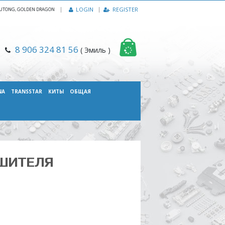
|
LOGIN
REGISTER
, YUTONG, GOLDEN DRAGON
8 906 324 81 56
( Эмиль )
NA
TRANSSTAR
КИТЫ
ОБЩАЯ
УШИТЕЛЯ