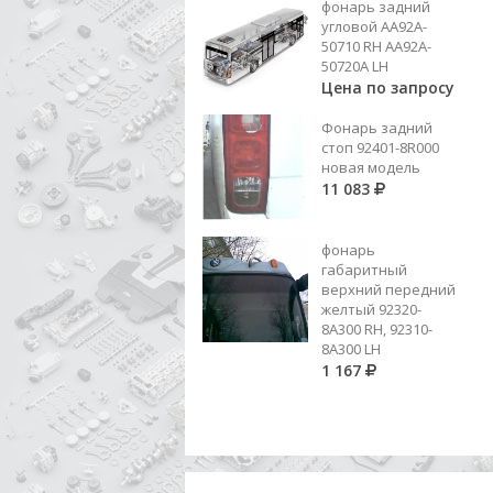
фонарь задний
РАЗЖ.580
Цена по запросу
угловой AA92A-
50710 RH AA92A-
Добавить в корзину
50720A LH
Цена по запросу
Фонарь задний
стоп 92401-8R000
новая модель
11 083
фонарь
габаритный
верхний передний
желтый 92320-
8A300 RH, 92310-
8А300 LH
1 167