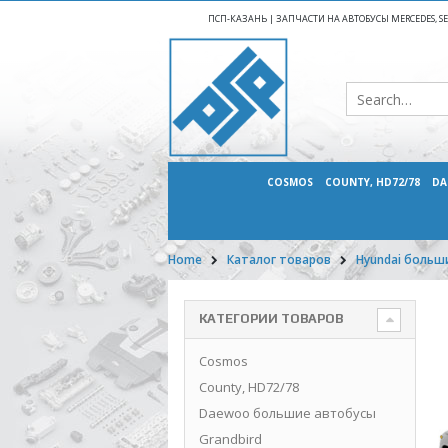
ПСП-КАЗАНЬ | ЗАПЧАСТИ НА АВТОБУСЫ MERCEDES, SETR
COSMOS
COUNTY, HD72/78
DA
Home
Каталог товаров
Hyundai больш
КАТЕГОРИИ ТОВАРОВ
Cosmos
County, HD72/78
Daewoo большие автобусы
Grandbird