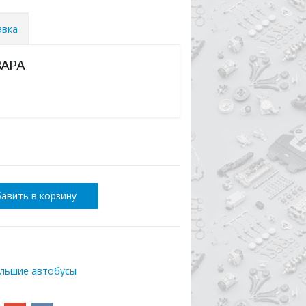
авка
ВАРА
авить в корзину
ольшие автобусы