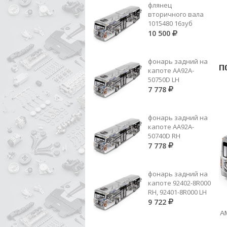
флянец
вторичного вала
1015480 16зуб
10 500
фонарь задний на
П
капоте AA92A-
50750D LH
7 778
фонарь задний на
капоте AA92A-
50740D RH
7 778
фонарь задний на
капоте 92402-8R000
RH, 92401-8R000 LH
9 722
АМОРТИЗАТОР ШТОК/УХО
А
ПЕРЕДНИЙ 54300-55500 СЖ. 340