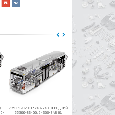
Д
АМОРТИЗАТОР УХО/УХО ПЕРЕДНИЙ
АМОРТИЗАТОР ШТОК/Ш
00-
55300-83400, 54300-8A810,
KYUNG 96140260 САМЫЙ