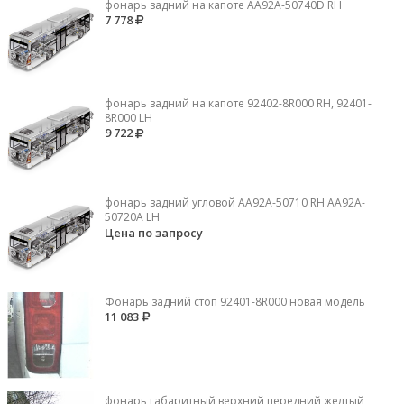
фонарь задний на капоте AA92A-50740D RH
7 778
фонарь задний на капоте 92402-8R000 RH, 92401-
8R000 LH
9 722
фонарь задний угловой AA92A-50710 RH AA92A-
50720A LH
Цена по запросу
Фонарь задний стоп 92401-8R000 новая модель
11 083
фонарь габаритный верхний передний желтый