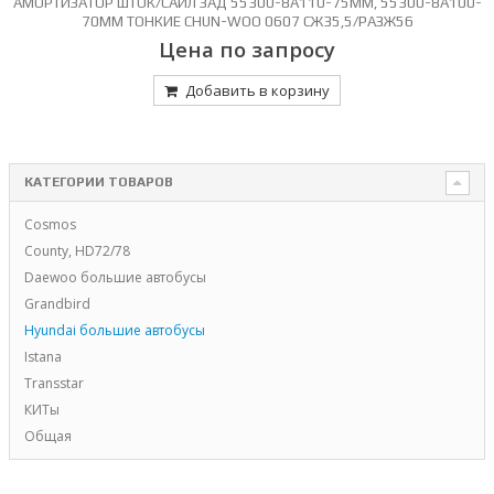
АМОРТИЗАТОР ШТОК/САЙЛ ЗАД 55300-8A110-75ММ, 55300-8A100-
70ММ ТОНКИЕ CHUN-WOO 0607 СЖ35,5/РАЗЖ56
Цена по запросу
Добавить в корзину
КАТЕГОРИИ ТОВАРОВ
Cosmos
County, HD72/78
Daewoo большие автобусы
Grandbird
Hyundai большие автобусы
Istana
Transstar
КИТы
Общая